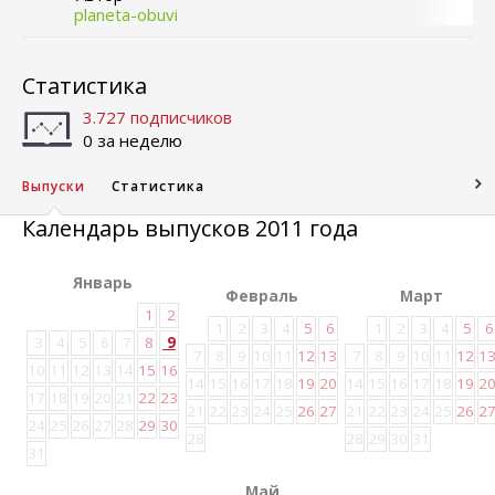
planeta-obuvi
Статистика
3.727 подписчиков
0 за неделю
Выпуски
Статистика
Календарь выпусков 2011 года
Январь
Февраль
Март
1
2
1
2
3
4
5
6
1
2
3
4
5
6
3
4
5
6
7
8
9
7
8
9
10
11
12
13
7
8
9
10
11
12
1
10
11
12
13
14
15
16
14
15
16
17
18
19
20
14
15
16
17
18
19
2
17
18
19
20
21
22
23
21
22
23
24
25
26
27
21
22
23
24
25
26
2
24
25
26
27
28
29
30
28
28
29
30
31
31
Май