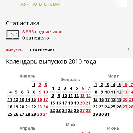
ЖУРНАЛЫ ОНЛАЙН
Статистика
8.865 подписчиков
0 за неделю
Выпуски
Статистика
Календарь выпусков 2010 года
Январь
Март
Февраль
1
2
3
1
2
3
4
5
6
7
1
2
3
4
5
6
7
4
5
6
7
8
9
10
8
9
10
11
12
13
1
8
9
10
11
12
13
14
11
12
13
14
15
16
17
15
16
17
18
19
20
2
15
16
17
18
19
20
21
18
19
20
21
22
23
24
22
23
24
25
26
27
2
22
23
24
25
26
27
28
25
26
27
28
29
30
31
29
30
31
Май
Апрель
Июнь