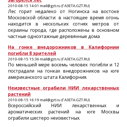
загорелся лес
2010-08-15 14:01 mail@gzt.ru (ГАЗЕТА.GZT.RU)
Лес горит недалеко от Ногинска на востоке
Московской области: в настоящее время огонь
находится в нескольких сотнях метров от
окраины города, где расположены в основном
частные одноэтажные деревянные дома
На гонке внедорожников в Калифорнии
погибли 8 зрителей
2010-08-15 15:36 mail@gzt.ru (ГАЗЕТА.GZT.RU)
По меньшей мере восемь человек погибли и 12
пострадали на гонках внедорожников на юге
американского штата Калифорния.
Неизвестные ограбили НИИ лекарственных
растений
2010-08-15 16:19 mail@gzt.ru (ГАЗЕТА.GZT.RU)
Всероссийский НИИ лекарственных и
ароматических растений на юге Москвы
ограбили шестеро неизвестных.