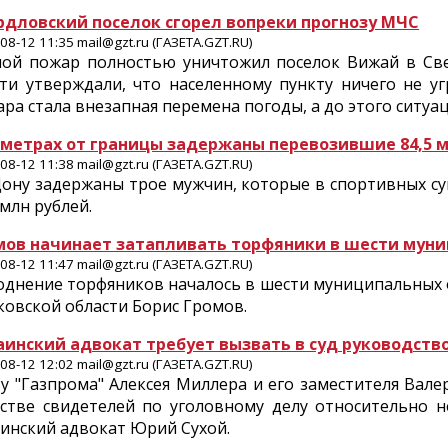
рдловский поселок сгорел вопреки прогнозу МЧС
08-12 11:35 mail@gzt.ru (ГАЗЕТА.GZT.RU)
ной пожар полностью уничтожил поселок Вижай в Све
сти утверждали, что населенному пункту ничего не у
ра стала внезапная перемена погоды, а до этого ситуа
0 метрах от границы задержаны перевозившие 84,5 
08-12 11:38 mail@gzt.ru (ГАЗЕТА.GZT.RU)
ону задержаны трое мужчин, которые в спортивных су
 млн рублей.
мов начинает затапливать торфяники в шести мун
08-12 11:47 mail@gzt.ru (ГАЗЕТА.GZT.RU)
однение торфяников началось в шести муниципальных 
овской области Борис Громов.
аинский адвокат требует вызвать в суд руководств
08-12 12:02 mail@gzt.ru (ГАЗЕТА.GZT.RU)
у "Газпрома" Алексея Миллера и его заместителя Вале
естве свидетелей по уголовному делу относительно 
инский адвокат Юрий Сухой.