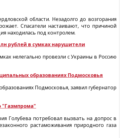
рдловской области. Незадолго до возгорания
грожает. Спасатели настаивают, что причиной
ция находилась под контролем.
млн рублей в сумках нарушители
мках нелегально провезли с Украины в Россию
иципальных образованиях Подмосковья
образованиях Подмосковья, заявил губернатор
о "Газмпрома"
рия Голубева потребовал вызвать на допрос в
незаконного растаможивания природного газа