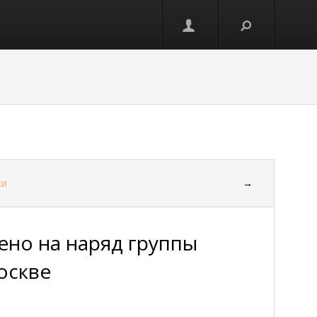
ки
→
но на наряд группы
оскве