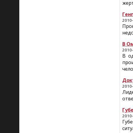
жерт
Ген
2010-
Про
недо
В О
2010-
В о
про
чело
Док
2010-
Лид
отве
Губ
2010-
Губ
ситу