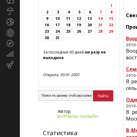
Общество
СМИ
1
Прогноз
2
3
4
5
6
7
8
Све
погоды
9
10
11
12
13
14
15
Спорт
16
17
18
19
20
21
22
Про
23
24
25
26
27
28
29
Страны
30
31
Воо
и
Туризм
регионы
2010-
Воо
За последние 60 дней
ни разу не
Экономика
вост
выходила
и
Email-
финансы
Сем
маркетинг
Открыта: 30-01-2007
2010-
В р
сель
Оди
2010-
Автор
В р
ЖУРНАЛЫ ОНЛАЙН
Моск
В М
Статистика