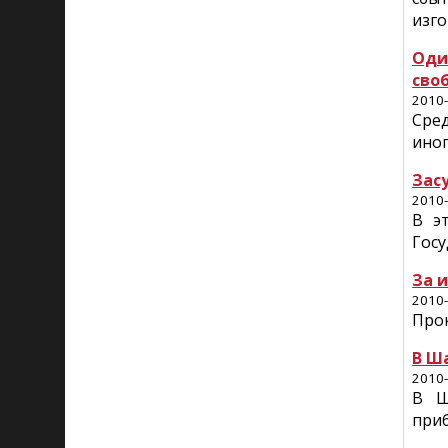
изго
Оди
сво
2010-
Сре
иног
Зас
2010-
В э
Госу
За 
2010-
Прок
В Ш
2010-
В Ш
при