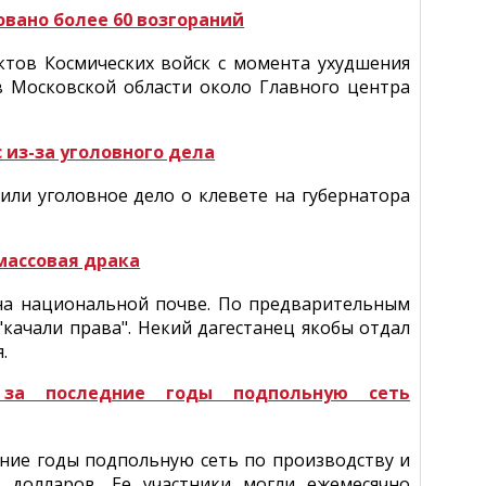
вано более 60 возгораний
ктов Космических войск с момента ухудшения
в Московской области около Главного центра
 из-за уголовного дела
или уголовное дело о клевете на губернатора
массовая драка
на национальной почве. По предварительным
качали права". Некий дагестанец якобы отдал
.
за последние годы подпольную сеть
ие годы подпольную сеть по производству и
 долларов. Ее участники могли ежемесячно