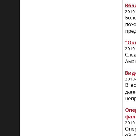
Вбл
2010-
Бол
пож
пре
"Ок
2010-
Сле
Аман
Вид
2010-
В в
данн
непр
Опе
фал
2010-
Опе
сбы