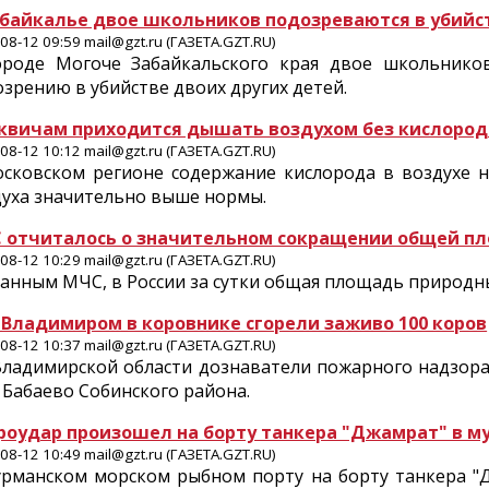
абайкалье двое школьников подозреваются в убий
08-12 09:59 mail@gzt.ru (ГАЗЕТА.GZT.RU)
ороде Могоче Забайкальского края двое школьнико
зрению в убийстве двоих других детей.
квичам приходится дышать воздухом без кислород
08-12 10:12 mail@gzt.ru (ГАЗЕТА.GZT.RU)
осковском регионе содержание кислорода в воздухе н
духа значительно выше нормы.
 отчиталось о значительном сокращении общей п
08-12 10:29 mail@gzt.ru (ГАЗЕТА.GZT.RU)
анным МЧС, в России за сутки общая площадь природных
 Владимиром в коровнике сгорели заживо 100 коров
08-12 10:37 mail@gzt.ru (ГАЗЕТА.GZT.RU)
Владимирской области дознаватели пожарного надзора
 Бабаево Собинского района.
роудар произошел на борту танкера "Джамрат" в м
08-12 10:49 mail@gzt.ru (ГАЗЕТА.GZT.RU)
урманском морском рыбном порту на борту танкера "