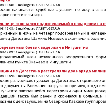
парка
08-12 08:30 mail@gzt.ru (ГАЗЕТА.GZT.RU)
оскве начинаются судебные слушания по иску в связ
парке посетительницы.
ольнице скончался подозреваемый в нападении на 
08-12 08:42 mail@gzt.ru (ГАЗЕТА.GZT.RU)
ержанный в ночь на четверг подозреваемый в нападен
енец Дагестана Шамиль Исмаилов скончался в больниц
озреваемый боевик задержан в Ингушетии
08-12 09:01 mail@gzt.ru (ГАЗЕТА.GZT.RU)
дполагаемый член незаконного вооруженного фор
ленном пункте Экажево в Ингушетии.
нщики из Дагестана расстреляли два наряда милиц
08-12 09:03 mail@gzt.ru (ГАЗЕТА.GZT.RU)
оскве разыскивают уроженца Дагестана, открывшего о
го документы. Внимание патруля он привлек, когда вм
езультате завязавшейся перестрелки один милиционе
адавший также был ранен и скончался в больнице. 
частны к действующем на Северном Кавказе группиров