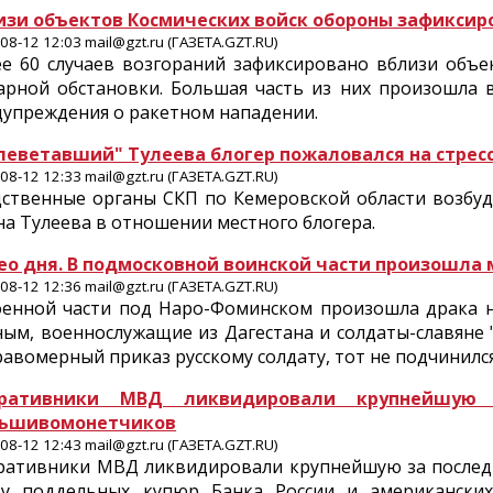
изи объектов Космических войск обороны зафиксиро
08-12 12:03 mail@gzt.ru (ГАЗЕТА.GZT.RU)
ее 60 случаев возгораний зафиксировано вблизи объе
арной обстановки. Большая часть из них произошла 
дупреждения о ракетном нападении.
леветавший" Тулеева блогер пожаловался на стресс
08-12 12:33 mail@gzt.ru (ГАЗЕТА.GZT.RU)
дственные органы СКП по Кемеровской области возбуд
а Тулеева в отношении местного блогера.
ео дня. В подмосковной воинской части произошла 
08-12 12:36 mail@gzt.ru (ГАЗЕТА.GZT.RU)
оенной части под Наро-Фоминском произошла драка 
ым, военнослужащие из Дагестана и солдаты-славяне "
авомерный приказ русскому солдату, тот не подчинился
ративники МВД ликвидировали крупнейшую 
ьшивомонетчиков
08-12 12:43 mail@gzt.ru (ГАЗЕТА.GZT.RU)
ративники МВД ликвидировали крупнейшую за последн
ту поддельных купюр Банка России и американских