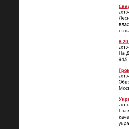
Све
2010-
Лес
вла
пожа
В 2
2010-
На Д
84,5
Гро
2010-
Обв
Моск
Укр
2010-
Глав
кач
укра