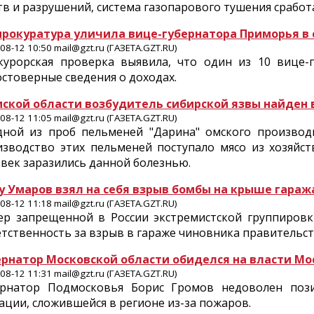
в и разрушений, система газопарового тушения сработ
прокуратура уличила вице-губернатора Приморья в 
08-12 10:50 mail@gzt.ru (ГАЗЕТА.GZT.RU)
курорская проверка выявила, что один из 10 вице-
стоверные сведения о доходах.
мской области возбудитель сибирской язвы найден 
08-12 11:05 mail@gzt.ru (ГАЗЕТА.GZT.RU)
дной из проб пельменей "Дарина" омского производи
изводство этих пельменей поступало мясо из хозяйст
век заразились данной болезнью.
у Умаров взял на себя взрыв бомбы на крыше гара
08-12 11:18 mail@gzt.ru (ГАЗЕТА.GZT.RU)
ер запрещенной в России экстремистской группировк
тственность за взрыв в гараже чиновника правительс
ернатор Московской области обиделся на власти Мо
08-12 11:31 mail@gzt.ru (ГАЗЕТА.GZT.RU)
ернатор Подмосковья Борис Громов недоволен поз
ации, сложившейся в регионе из-за пожаров.