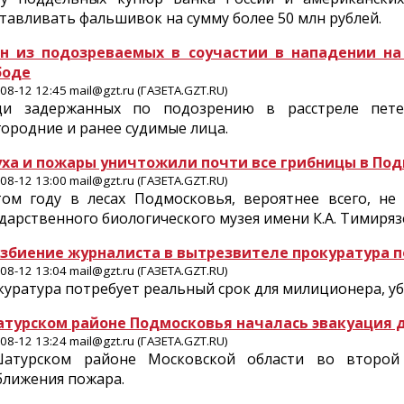
тавливать фальшивок на сумму более 50 млн рублей.
н из подозреваемых в соучастии в нападении на
боде
08-12 12:45 mail@gzt.ru (ГАЗЕТА.GZT.RU)
ди задержанных по подозрению в расстреле пете
ородние и ранее судимые лица.
уха и пожары уничтожили почти все грибницы в По
08-12 13:00 mail@gzt.ru (ГАЗЕТА.GZT.RU)
том году в лесах Подмосковья, вероятнее всего, не
дарственного биологического музея имени К.А. Тимиряз
избиение журналиста в вытрезвителе прокуратура 
08-12 13:04 mail@gzt.ru (ГАЗЕТА.GZT.RU)
уратура потребует реальный срок для милиционера, у
атурском районе Подмосковья началась эвакуация 
08-12 13:24 mail@gzt.ru (ГАЗЕТА.GZT.RU)
атурском районе Московской области во второй 
ближения пожара.