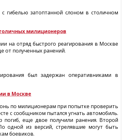
и с гибелью затоптанной слоном в столичном
столичных милиционеров
ии на отряд быстрого реагирования в Москве
е от полученных ранений.
мирования был задержан оперативниками в
ии в Москве
гонь по милиционерам при попытке проверить
есте с сообщником пытался угнать автомобиль.
р погиб, еще двое получили ранения. Второй
По одной из версий, стрелявшие могут быть
кам боевиков.