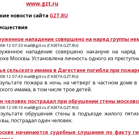
www.gzt.ru
жие новости сайта
GZT.RU
исшествия
руженное нападение совершено на наряд группы не
08-12 07:33 mail@gzt.ru (ГАЗЕТА.GZT.RU)
руженное нападение совершено накануне на наряд 
оке Москвы. Установлена личность одного из преступн
ья сельского имама в Дагестане погибла при пожар
08-12 07:43 mail@gzt.ru (ГАЗЕТА.GZT.RU)
езультате пожара в ночь на четверг в частном доме 
ского имама, в том числе трое детей.
н человек пострадал при обрушении стены москов
08-12 08:10 mail@gzt.ru (ГАЗЕТА.GZT.RU)
езультате обрушения стены в подъезде жилого пятиэ
вы, пострадал один человек.
оскве начинаются судебные слушания по факту г