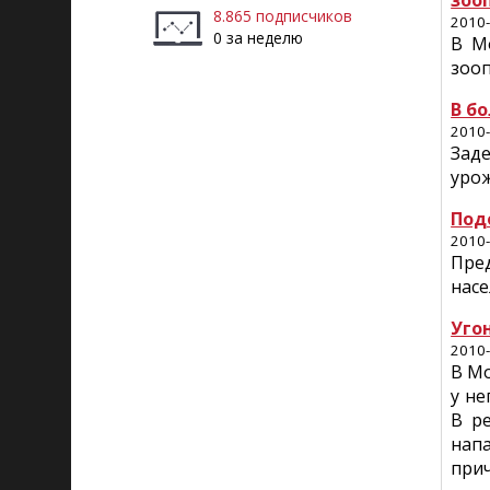
зоо
8.865 подписчиков
2010-
0 за неделю
В М
зоо
В б
2010-
Зад
урож
Под
2010-
Пре
насе
Уго
2010-
В М
у не
В р
нап
при