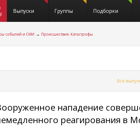
и
Выпуски
Группы
Подборки
y
→
ры событий и СМИ
Происшествия. Катастрофы
←
Все выпус
Вооруженное нападение соверше
немедленного реагирования в М