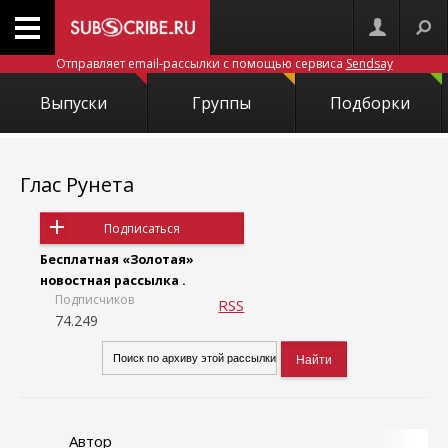
Отправляет email-рассылки с помощью сервиса
Sendsay
Выпуски
Группы
Подборки
Глас Рунета
Подписаться
Бесплатная «Золотая»
новостная рассылка .
Подписчиков
RSS
74.249
Автор