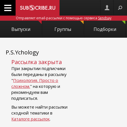
Отправляет email-рассылки с помощью сервиса
Sendsay
Выпуски
Группы
Подборки
P.S.Ychology
Рассылка закрыта
При закрытии подписчики
были переданы в рассылку
"
Психология. Просто о
сложном.
" на которую и
рекомендуем вам
подписаться.
Вы можете найти рассылки
сходной тематики в
Каталоге рассылок
.