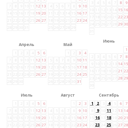
3
4
5
6
7
8
9
7
8
9
10
11
12
13
4
5
6
7
8
9
10
10
11
12
13
14
15
1
14
15
16
17
18
19
20
11
12
13
14
15
16
17
17
18
19
20
21
22
2
21
22
23
24
25
26
27
18
19
20
21
22
23
24
24
25
26
27
28
29
3
28
29
30
31
25
26
27
28
29
31
Июнь
Апрель
Май
1
1
2
3
4
5
6
1
2
3
4
2
3
4
5
6
7
8
7
8
9
10
11
12
13
5
6
7
8
9
10
11
9
10
11
12
13
14
1
14
15
16
17
18
19
20
12
13
14
15
16
17
18
16
17
18
19
20
21
2
21
22
23
24
25
26
27
19
20
21
22
23
24
25
23
24
25
26
27
28
2
28
29
30
26
27
28
29
30
31
30
Июль
Август
Сентябрь
1
2
3
4
5
6
1
2
3
1
2
3
4
5
6
7
7
8
9
10
11
12
13
4
5
6
7
8
9
10
8
9
10
11
12
13
1
14
15
16
17
18
19
20
11
12
13
14
15
16
17
15
16
17
18
19
20
2
21
22
23
24
25
26
27
18
19
20
21
22
23
24
22
23
24
25
26
27
2