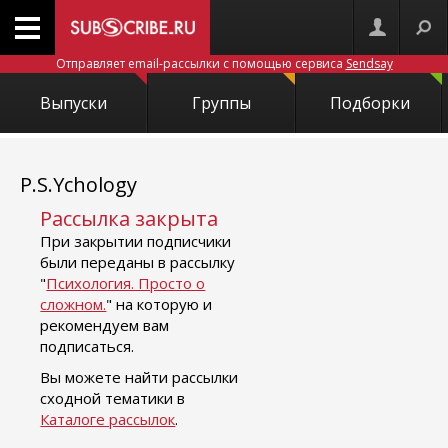
Отправляет email-рассылки с помощью сервиса
Sendsay
Выпуски
Группы
Подборки
P.S.Ychology
Рассылка закрыта
При закрытии подписчики
были переданы в рассылку
"
Психология. Просто о
сложном.
" на которую и
рекомендуем вам
подписаться.
Вы можете найти рассылки
сходной тематики в
Каталоге рассылок
.