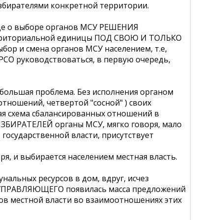
избирателями конкретной территории.
где о выборе органов МСУ РЕШЕНИЯ
рриториальной единицы ПОД СВОЮ И ТОЛЬКО
 и смена органов МСУ населением, т.е,
РСО руководствоваться, в первую очередь,
большая проблема. Без исполнения органом
ношений, четвертой "сосной" ) своих
ая схема сбалансированных отношений в
ИЗБИРАТЕЛЕЙ органы МСУ, мягко говоря, мало
 государственной власти, присутствует
ря, и выбирается населением местная власть.
унальных ресурсов в дом, вдруг, исчез
х УПРАВЛЯЮЩЕГО появилась масса предложений
ов местной власти во взаимоотношениях этих