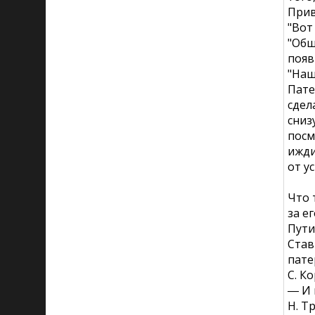
Прив
"Вот
"Общ
появ
"Наш
Пате
сдел
сниз
посм
ижди
от у
Что 
за е
Пути
Став
пате
С. К
― И 
Н. Т