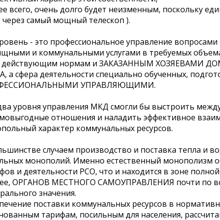
ее всего, очень долго будет неизменным, поскольку ед
 через самый мощный телескоп ).
уровень - это профессиональное управление вопросам
щными и коммунальными услугами в требуемых объема
 действующим нормам и ЗАКАЗАННЫМ ХОЗЯЕВАМИ ДОМА
, а сфера деятельности специально обученных, подго
ФЕССИОНАЛЬНЫМИ УПРАВЛЯЮЩИМИ.
два уровня управления МКД смогли бы выстроить между
мовыгодные отношения и наладить эффективное взаимод
польный характер коммунальных ресурсов.
льшинстве случаем производство и поставка тепла и вод
льных монополий. Именно естественный монополизм о
фов и деятельности РСО, что и находится в зоне полной
ее, ОРГАНОВ МЕСТНОГО САМОУПРАВЛЕНИЯ почти по все
рального значения.
печение поставки коммунальных ресурсов в нормативн
нованным тарифам, посильным для населения, рассчита