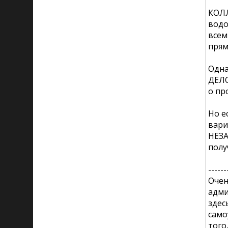
КОЛЛ
водо
всем
прям
Одна
ДЕЛО
о пр
Но е
вари
НЕЗА
полу
------
Очен
адми
здес
само
того