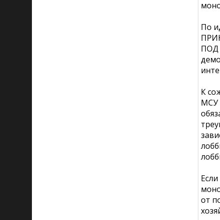
моно
По и
ПРИН
ПОД 
демо
инте
К со
МСУ 
обяз
треу
зави
лобб
лобб
Если
моно
от п
хозя