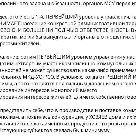
полий - это задача и обязанность органов МСУ перед 
дее, это и есть 1-й, ПЕРВЕЙШИЙ уровень управления, 
ИМАЕТ население конкретной административной те
СВОЮ, И БОЛЬШЕ НИ ПОД ЧЬЮ ОТВЕТСТВЕННОСТЬ. Выбор
кратия, могли бы вынудить эти органы в отношениях с 
ресами жителей.
жаление, с этим ПЕРВЕЙШИМ уровнем управления у нас 
(этим четвертым участником жилищно-коммунальных от
анностей не может существовать какая-либо приемлем
гольнике МКД-УО-РСО. В условиях, когда от РЕШЕНИЙ 
симы, а зато находятся под сильным давлением органов
ирование интересов монополий вместо
ирования интересов жителей, для чего, собственно гово
 представить себе, что в производстве и поставке комм
полизм, а появилась конкуренция, у ХОЗЯЕВ дома и и
оставщиков взять именно их продукцию, то роль орган
йствующих субъектов свелась бы к минимуму.