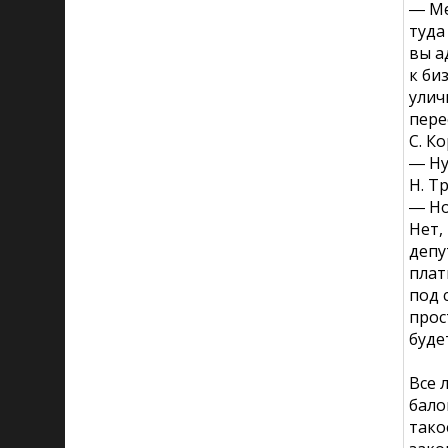
― Ме
туда
вы а
к би
улич
пере
С. К
― Ну
Н. Т
― Но
Нет,
депу
плат
под 
прос
буде
Все 
бало
тако