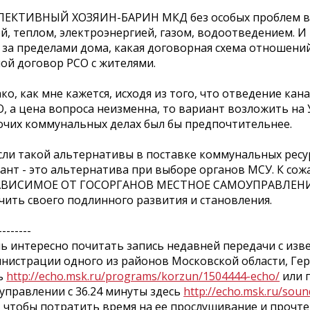
ЕКТИВНЫЙ ХОЗЯИН-БАРИН МКД без особых проблем выб
й, теплом, электроэнергией, газом, водоотведением. И
 за пределами дома, какая договорная схема отношений
ой договор РСО с жителями.
ко, как мне кажется, исходя из того, что отведение к
, а цена вопроса неизменна, то вариант возложить н
очих коммунальных делах был бы предпочтительнее.
сли такой альтернативы в поставке коммунальных ресур
ант - это альтернатива при выборе органов МСУ. К сож
ВИСИМОЕ ОТ ГОСОРГАНОВ МЕСТНОЕ САМОУПРАВЛЕНИЕ - 
чить своего подлинного развития и становления.
--------
ь интересно почитать запись недавней передачи с изв
нистрации одного из районов Московской области, Г
ь
http://echo.msk.ru/programs/korzun/1504444-echo/
или 
управлении с 36.24 минуты здесь
http://echo.msk.ru/sou
, чтобы потратить время на ее прослушивание и прочте