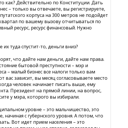
о как? Действительно по Конституции. Дать
нес – только вы отвечаете, вы регистрируете,
епутатского корпуса на 300 метров не подойдет
 квартал по вашему вызову отчитываться по
ивный ресурс, ресурс финансовый. Нужно
е их туда спустит-то, деньги вниз?
орят, что дайте нам деньги, дайте нам права.
остояние бытовой преступности – мэр и
са – малый бизнес все налоги только вам
от вас зависит, вы месяц согласовываете место
И когда человек начинает писать выше, ему
ента. Президент на прямой линии, на вопрос,
сите у мэра, которого вы избирали.
иципальном уровне – это мальчишество, это
, начиная с губернского уровня. А потом, что
ать. Вот идет прием населения – это