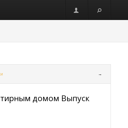
ки
→
ртирным домом Выпуск