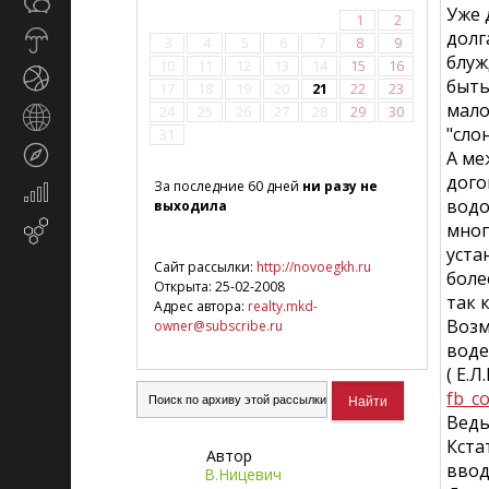
Общество
СМИ
Уже 
1
2
долг
Прогноз
3
4
5
6
7
8
9
блуж
погоды
10
11
12
13
14
15
16
Спорт
быть
17
18
19
20
21
22
23
мало
24
25
26
27
28
29
30
Страны
"сло
31
и
Туризм
А ме
регионы
дого
За последние 60 дней
ни разу не
Экономика
водо
выходила
и
мног
Email-
финансы
маркетинг
уста
Сайт рассылки:
http://novoegkh.ru
боле
Открыта: 25-02-2008
так 
Адрес автора:
realty.mkd-
Возм
owner@subscribe.ru
воде
( Е.
fb_c
Ведь
Кста
Автор
ввод
В.Ницевич