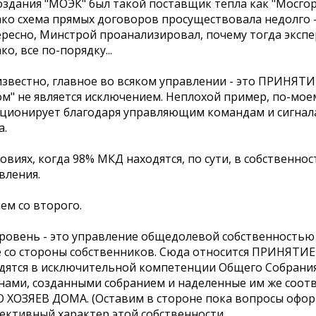
оздания "МОЭК" был такой поставщик тепла как "Мосгор
ко схема прямых договоров просуществовала недолго -
ресно, Минстрой проанализировал, почему тогда эксп
ко, все по-порядку...
известно, главное во всяком управлении - это ПРИНЯ
м" не является исключением. Неплохой пример, по-моем
ционирует благодаря управляющим командам и сигнала
а.
ловиях, когда 98% МКД находятся, по сути, в собственно
вления.
ем со второго.
уровень - это управление общедолевой собственность
 со стороны собственников. Сюда относится ПРИНЯТИ
дятся в исключительной компетенции Общего Собран
нами, созданными собранием и наделенные им же соо
 ХОЗЯЕВ ДОМА. (Оставим в стороне пока вопросы оформ
ективный характер этой собственности,