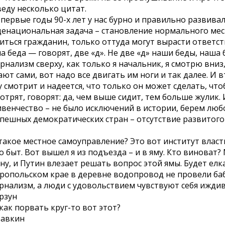
еду несколько цитат.
 первые годы 90-х лет у нас бурно и правильно развива
енациональная задача – становление нормального мес
иться гражданин, только оттуда могут вырасти ответс
а беда — говорят, две «д». Не две «д» наши беды, наша
рнализм сверху, как только я начальник, я смотрю вниз,
ают сами, вот надо все двигать им ноги и так далее. И
у смотрит и надеется, что только он может сделать, что
отрят, говорят: да, чем выше сидит, тем больше жулик.
венчество – не было исключений в истории, берем любо
спешных демократических стран – отсутствие развитого
такое местное самоуправление? Это вот институт влас
го быт. Вот вышел я из подъезда – и в яму. Кто виноват
ну, и Путин влезает решать вопрос этой ямы. Будет елк
ропольском крае в деревне водопровод не провели баб
рнализм, а люди с удовольствием чувствуют себя ижди
орзун
как порвать круг-то вот этот?
равкин