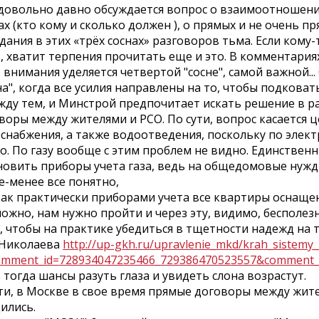
довольно давно обсуждается вопрос о взаимоотношени
ах (кто кому и сколько должен ), о прямых и не очень п
дания в этих «трёх соснах» разговоров тьма. Если кому-
, хватит терпения прочитать еще и это. В комментариях
 внимания уделяется четвертой "сосне", самой важной..
на", когда все усилия направлены на то, чтобы подковать
жду тем, и Минстрой предпочитает искать решение в р
воры между жителями и РСО. По сути, вопрос касается 
снабжения, а также водоотведения, поскольку по элект
о. По газу вообще с этим проблем не видно. Единственн
новить приборы учета газа, ведь на общедомовые нужды
е-менее все понятно,
как практически приборами учета все квартиры оснаще
ожно, нам нужно пройти и через эту, видимо, бесполез
, чтобы на практике убедиться в тщетности надежд на то
Л.Николаева
http://up-gkh.ru/upravlenie_mkd/krah_sistemy_
omment_id=728934047235466_729386470523557&comment_
 тогда шансы разуть глаза и увидеть слона возрастут.
ти, в Москве в свое время прямые договоры между жит
ились.