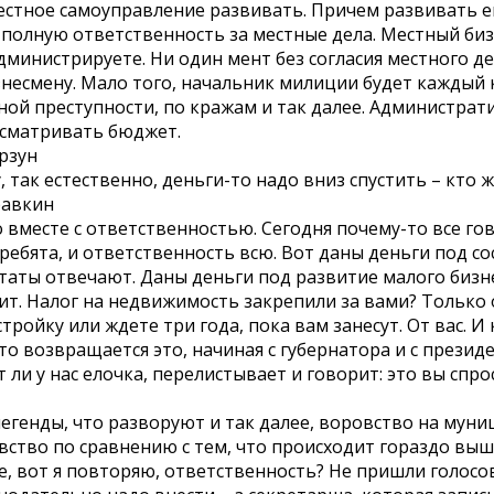
стное самоуправление развивать. Причем развивать ег
 полную ответственность за местные дела. Местный биз
дминистрируете. Ни один мент без согласия местного д
знесмену. Мало того, начальник милиции будет каждый
ной преступности, по кражам и так далее. Администрат
сматривать бюджет.
орзун
, так естественно, деньги-то надо вниз спустить – кто ж
равкин
 вместе с ответственностью. Сегодня почему-то все гов
 ребята, и ответственность всю. Вот даны деньги под с
таты отвечают. Даны деньги под развитие малого бизне
ит. Налог на недвижимость закрепили за вами? Только 
стройку или ждете три года, пока вам занесут. От вас. 
то возвращается это, начиная с губернатора и с презид
т ли у нас елочка, перелистывает и говорит: это вы спро
легенды, что разворуют и так далее, воровство на мун
вство по сравнению с тем, что происходит гораздо выше
е, вот я повторяю, ответственность? Не пришли голосов