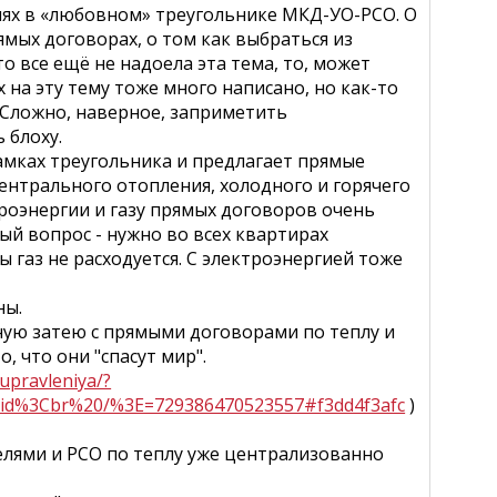
ях в «любовном» треугольнике МКД-УО-РСО. О
рямых договорах, о том как выбраться из
то все ещё не надоела эта тема, то, может
 на эту тему тоже много написано, но как-то
. Сложно, наверное, заприметить
 блоху.
амках треугольника и предлагает прямые
центрального отопления, холодного и горячего
роэнергии и газу прямых договоров очень
ый вопрос - нужно во всех квартирах
 газ не расходуется. С электроэнергией тоже
ны.
ную затею с прямыми договорами по теплу и
, что они "спасут мир".
upravleniya/?
id%3Cbr%20/%3E=729386470523557#f3dd4f3afc
)
елями и РСО по теплу уже централизованно