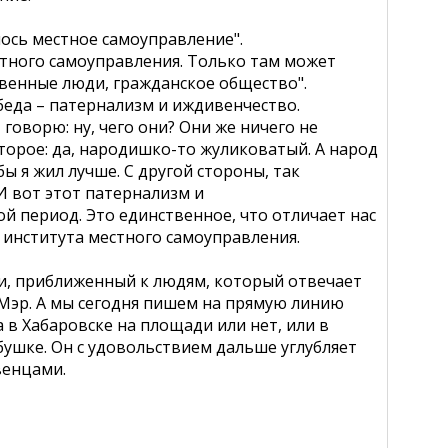
лось местное самоуправление".
тного самоуправления. Только там может
твенные люди, гражданское общество".
 беда – патернализм и иждивенчество.
 говорю: ну, чего они? Они же ничего не
 второе: да, народишко-то жуликоватый. А народ
бы я жил лучше. С другой стороны, так
 И вот этот патернализм и
й период. Это единственное, что отличает нас
 института местного самоуправления.
ти, приближенный к людям, который отвечает
? Мэр. А мы сегодня пишем на прямую линию
а в Хабаровске на площади или нет, или в
ушке. Он с удовольствием дальше углубляет
венцами.