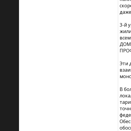
скор
даже
3-й 
жили
всем
ДОМА
ПРО
Эти 
взаи
моно
В бо
лока
тари
точн
феде
Обес
обос