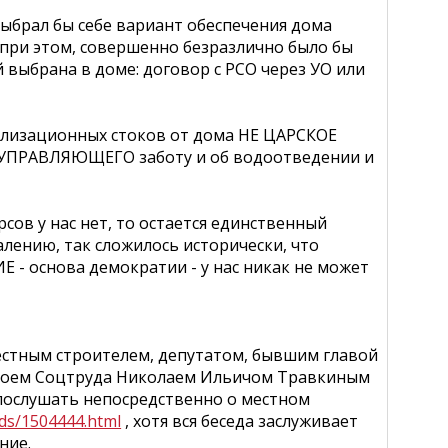
рал бы себе вариант обеспечения дома
 при этом, совершенно безразлично было бы
 выбрана в доме: договор с РСО через УО или
анализационных стоков от дома НЕ ЦАРСКОЕ
а УПРАВЛЯЮЩЕГО заботу и об водоотведении и
сов у нас нет, то остается единственный
алению, так сложилось исторически, что
основа демократии - у нас никак не может
естным строителем, депутатом, бывшим главой
ероем Соцтруда Николаем Ильичом Травкиным
послушать непосредственно о местном
nds/1504444.html
, хотя вся беседа заслуживает
ние.