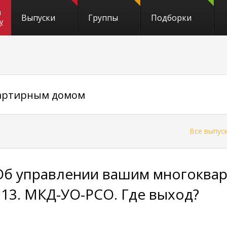
и
Выпуски
Группы
Подборки
y
вартирным домом
←
Все выпус
Об управлении вашим многоква
113. МКД-УО-РСО. Где выход?