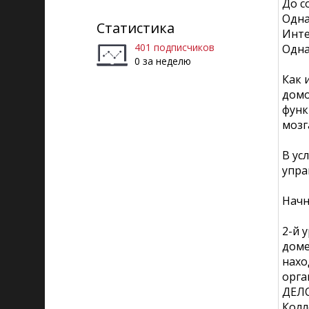
До с
Одна
Статистика
Инте
401 подписчиков
Одна
0 за неделю
Как 
домо
функ
мозг
В ус
упра
Начн
2-й 
доме
нахо
орга
ДЕЛО
Колл