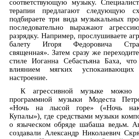
соответствующую музыку. Специалис
терапии предлагают следующую с
подбираете три вида музыкальных про
последовательно выражают агресси
разрядку. Например, прослушиваете аг
балету Игоря Федоровича Стра
священная». Затем сразу же переходит
стиле Иоганна Себастьяна Баха, чт
влиянием мягких успокаивающих 
настроение.
К агрессивной музыке можно 
программной музыки Модеста Петро
«Ночь на лысой горе» («Ночь на
Купалы»), где средствами музыки комп
о языческом обряде шабаша ведьм. А
создавали Александр Николаевич Скр