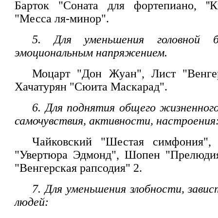
Барток "Соната для фортепиано, ''К
"Месса ля-минор".
5. Для уменьшения головной б
эмоциональным напряжением.
Моцарт "Дон Жуан", Лист "Венгер
Хачатурян "Сюита Маскарад".
6. Для поднятия общего жизненного
самочувствия, активности, настроения
Чайковский "Шестая симфония", 
"Увертюра Эдмонд", Шопен "Прелюдия
"Венгерская рапсодия" 2.
7. Для уменьшения злобности, завис
людей: