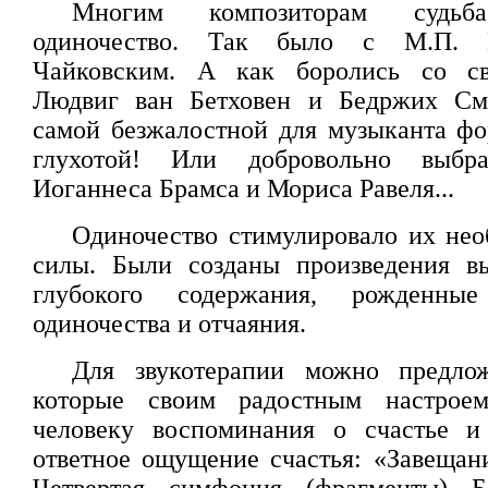
Многим композиторам судьба
одиночество. Так было с М.П. М
Чайковским. А как боролись со св
Людвиг ван Бетховен и Бедржих См
самой безжалостной для музыканта фо
глухотой! Или добровольно выбра
Иоганнеса Брамса и Мориса Равеля...
Одиночество стимулировало их нео
силы. Были созданы произведения вы
глубокого содержания, рожденны
одиночества и отчаяния.
Для звукотерапии можно предлож
которые своим радостным настрое
человеку воспоминания о счастье и
ответное ощущение счастья: «Завещани