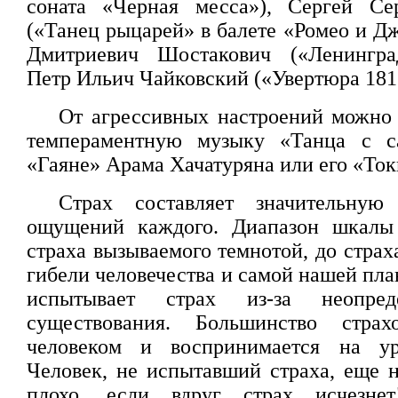
соната «Черная месса»), Сергей Се
(«Танец рыцарей» в балете «Ромео и Д
Дмитриевич Шостакович («Ленингра
Петр Ильич Чайковский («Увертюра 1812
От агрессивных настроений можно 
темпераментную музыку «Танца с с
«Гаяне» Арама Хачатуряна или его «Ток
Страх составляет значительную
ощущений каждого. Диапазон шкалы 
страха вызываемого темнотой, до страх
гибели человечества и самой нашей пла
испытывает страх из-за неопред
существования. Большинство страх
человеком и воспринимается на ур
Человек, не испытавший страха, еще н
плохо, если вдруг страх исчезнет