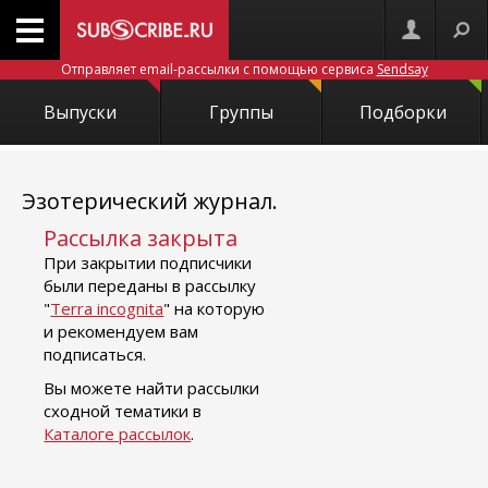
Отправляет email-рассылки с помощью сервиса
Sendsay
Выпуски
Группы
Подборки
Эзотерический журнал.
Рассылка закрыта
При закрытии подписчики
были переданы в рассылку
"
Terra incognita
" на которую
и рекомендуем вам
подписаться.
Вы можете найти рассылки
сходной тематики в
Каталоге рассылок
.