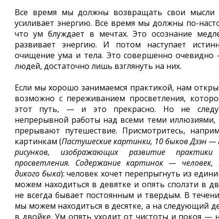
Все время мы должны возвращать свои мысли 
усиливает энергию. Все время мы должны по-наст
что ум блуждает в мечтах. Это осознание медл
развивает энергию. И потом наступает истин
очищение ума и тела. Это совершенно очевидно
людей, достаточно лишь взглянуть на них.
Если мы хорошо занимаемся практикой, нам открыв
возможно с переживанием просветления, которо
этот путь, — и это прекрасно. Но не следу
непрерывной работы над всеми теми иллюзиями,
прерывают путешествие. Присмотритесь, наприм
картинкам (
Пастушеские картинки, 10 быков Дзэн —
рисунков, изображающих развитие практик
просветления. Содержание картинок — человек,
дикого быка
): человек хочет перепрыгнуть из едини
можем находиться в девятке и опять сползти в д
не всегда бывает постоянным и твердым. В течени
мы можем находиться в десятке, а на следующий д
в двойке. Ум опять уходит от чистоты и покоя — 