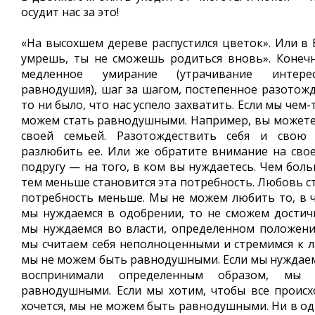
осудит нас за это!
«На высохшем дереве распустился цветок». Или в 
умрешь, ты не сможешь родиться вновь». Конеч
медленное умирание (утрачивание интерес
равнодушия), шаг за шагом, постепенное разотожд
то ни было, что нас успело захватить. Если мы чем-
можем стать равнодушными. Например, вы можете
своей семьей. Разотождествить себя и свою
разлюбить ее. Или же обратите внимание на свое
подругу — на того, в ком вы нуждаетесь. Чем бол
тем меньше становится эта потребность. Любовь с
потребность меньше. Мы не можем любить то, в ч
мы нуждаемся в одобрении, то не сможем достич
мы нуждаемся во власти, определенном положени
мы считаем себя неполноценными и стремимся к л
мы не можем быть равнодушными. Если мы нуждаемс
воспринимали определенным образом, мы
равнодушными. Если мы хотим, чтобы все происх
хочется, мы не можем быть равнодушными. Ни в од