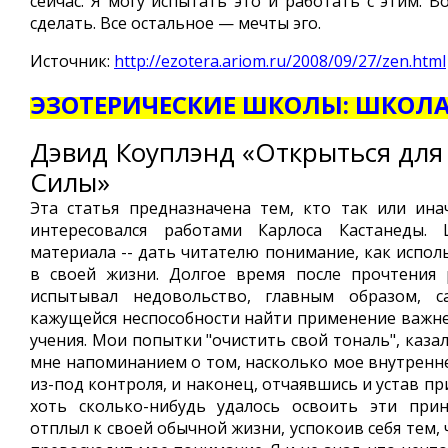
сейчас. Я могу испытать это и работать с этим. Во
сделать. Все остальное — мечты эго.
Источник:
http://ezotera.ariom.ru/2008/09/27/zen.html
ЭЗОТЕРИЧЕСКИЕ ШКОЛЫ: ШКОЛ
Дэвид Коуплэнд «Открыться для
Силы»
Эта статья предназначена тем, кто так или ин
интересовался работами Карлоса Кастанеды. 
материала -- дать читателю понимание, как испол
в своей жизни. Долгое время после прочтения 
испытывал недовольство, главным образом, с
кажущейся неспособности найти применение важн
учения. Мои попытки "очистить свой тональ", казал
мне напоминанием о том, насколько мое внутренн
из-под контроля, и наконец, отчаявшись и устав пр
хоть сколько-нибудь удалось освоить эти при
отплыл к своей обычной жизни, успокоив себя тем, 