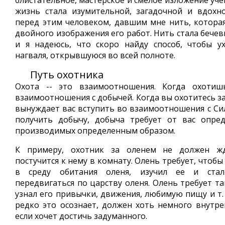
блистательное, мастерское и смелое изложение уче
жизнь стала изумительной, загадочной и вдохн
перед этим человеком, давшим мне нить, которая
двойного изображения его работ. Нить стала бечев
и я надеюсь, что скоро найду способ, чтобы у
нагваля, открывшуюся во всей полноте.
Путь охотника
Охота -- это взаимоотношения. Когда охотиш
взаимоотношения с добычей. Когда вы охотитесь за
вынуждает вас вступить во взаимоотношения с Сил
получить добычу, добыча требует от вас опред
производимых определенным образом.
К примеру, охотник за оленем не должен жд
постучится к нему в комнату. Олень требует, чтобы
в среду обитания оленя, изучил ее и стал
передвигаться по царству оленя. Олень требует т
узнал его привычки, движения, любимую пищу и т. 
редко это осознает, должен хоть немного внутре
если хочет достичь задуманного.