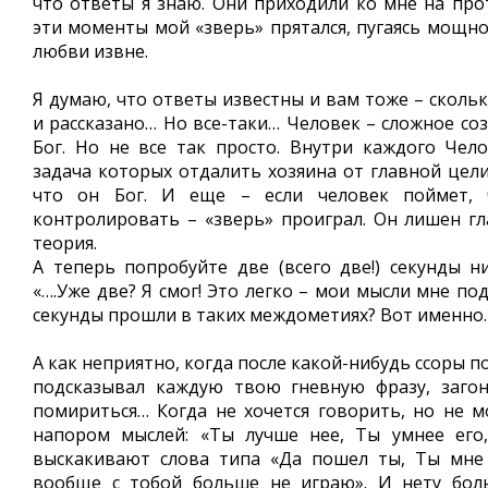
что ответы я знаю. Они приходили ко мне на про
эти моменты мой «зверь» прятался, пугаясь мощно
любви извне.
Я думаю, что ответы известны и вам тоже – сколь
и рассказано… Но все-таки… Человек – сложное созд
Бог. Но не все так просто. Внутри каждого Чел
задача которых отдалить хозяина от главной цели
что он Бог. И еще – если человек поймет,
контролировать – «зверь» проиграл. Он лишен гл
теория.
А теперь попробуйте две (всего две!) секунды н
«….Уже две? Я смог! Это легко – мои мысли мне по
секунды прошли в таких междометиях? Вот именно.
А как неприятно, когда после какой-нибудь ссоры 
подсказывал каждую твою гневную фразу, загон
помириться… Когда не хочется говорить, но не 
напором мыслей: «Ты лучше нее, Ты умнее его
выскакивают слова типа «Да пошел ты, Ты мне 
вообще с тобой больше не играю». И нету бол