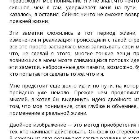
превосходит мое понимание. Я и не знал, что нечт
сильное, чем я сам, удерживает меня на пути,
казалось, я оставил. Сейчас ничто не сможет воз
прежней жизни.
Эти заметки сложились в тот период жизни, 
изменения и реализация происходили с такой стр
все это просто заставляло меня записывать свои м
что, не сделай я этого, многие тонкие вещи п
возникших в моем мозге сливающихся потоках идей
эти заметки, набросанные для памяти, возможно, б
кто попытается сделать то же, что и я.
Мне предстоит еще долго идти по пути, на которо
пройдено уже немало. Прежде чем продолжит
мыслей, я хотел бы выдвинуть идею двойного и
том, что мое понимание, став глубже и объемнее
применение в реальной жизни.
Двойное изображение -- это метод приобретения 
тех, кто начинает действовать. Он схож со стереос
В каждом из глаз возникают слегка различные кар