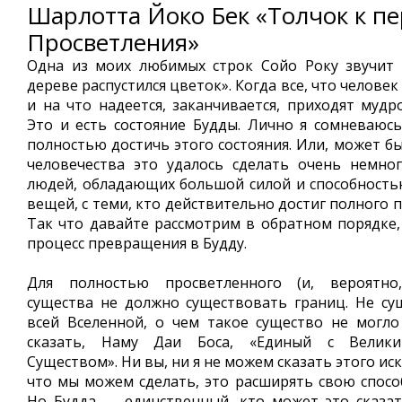
Шарлотта Йоко Бек «Толчок к п
Просветления»
Одна из моих любимых строк Сойо Року звучит 
дереве распустился цветок». Когда все, что человек
и на что надеется, заканчивается, приходят мудр
Это и есть состояние Будды. Лично я сомневаюсь
полностью достичь этого состояния. Или, может б
человечества это удалось сделать очень немно
людей, обладающих большой силой и способность
вещей, с теми, кто действительно достиг полного 
Так что давайте рассмотрим в обратном порядке
процесс превращения в Будду.
Для полностью просветленного (и, вероятно,
существа не должно существовать границ. Не су
всей Вселенной, о чем такое существо не могл
сказать, Наму Даи Боса, «Единый с Велик
Существом». Ни вы, ни я не можем сказать этого иск
что мы можем сделать, это расширять свою способ
Но Будда — единственный, кто может это сказа