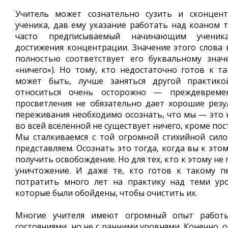
Учитель может сознательно сузить и сконцен
ученика, дав ему указание работать над коаном 
часто предписываемый начинающим ученик
достижения концентрации. Значение этого слова 
полностью соответствует его буквальному зна
«ничего»). Но тому, кто недостаточно готов к та
может быть, лучше заняться другой практико
относиться очень осторожно — преждевреме
просветления не обязательно дает хорошие резу
переживания необходимо осознать, что мы — это н
во всей вселенной не существует ничего, кроме по
Мы сталкиваемся с той огромной стихийной сило
представляем. Осознать это тогда, когда вы к это
получить освобождение. Но для тех, кто к этому не 
уничтожение. И даже те, кто готов к такому п
потратить много лет на практику над теми уро
которые были обойдены, чтобы очистить их.
Многие учителя имеют огромный опыт работ
состояниями, но не с ранними уровнями. Конечно, о