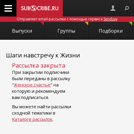
Отправляет email-рассылки с помощью сервиса
Sendsay
Выпуски
Группы
Подборки
Шаги навстречу к Жизни
Рассылка закрыта
При закрытии подписчики
были переданы в рассылку
"
Женское счастье
" на
которую и рекомендуем
вам подписаться.
Вы можете найти рассылки
сходной тематики в
Каталоге рассылок
.