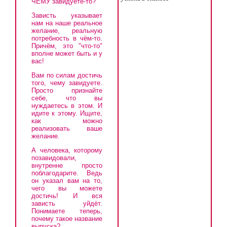
ЧЕМУ завидуете-то?
Зависть указывает
нам на наше реальное
желание, реальную
потребность в чём-то.
Причём, это "что-то"
вполне может быть и у
вас!
Вам по силам достичь
того, чему завидуете.
Просто признайте
себе, что вы
нуждаетесь в этом. И
идите к этому. Ищите,
как можно
реализовать ваше
желание.
А человека, которому
позавидовали,
внутренне просто
поблагодарите. Ведь
он указал вам на то,
чего вы можете
достичь! И вся
зависть уйдёт.
Понимаете теперь,
почему такое название
выпуска?