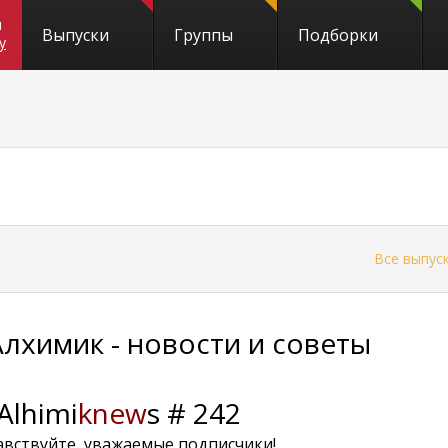
и
Выпуски
Группы
Подборки
y
←
Все выпус
Алхимик - новости и советы
Alhimi
knew
s # 242
авствуйте, уважаемые подписчики!