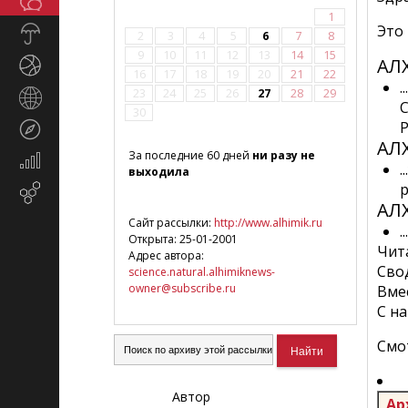
Общество
СМИ
1
Это
Прогноз
2
3
4
5
6
7
8
погоды
9
10
11
12
13
14
15
АЛ
Спорт
16
17
18
19
20
21
22
23
24
25
26
27
28
29
Страны
30
и
Р
Туризм
регионы
АЛ
За последние 60 дней
ни разу не
Экономика
.
выходила
и
Email-
финансы
АЛ
маркетинг
Сайт рассылки:
http://www.alhimik.ru
.
Открыта: 25-01-2001
Чита
Адрес автора:
Сво
science.natural.alhimiknews-
owner@subscribe.ru
Вме
С н
Смо
Автор
Ар