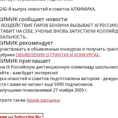
 242-й выпуск новостей и советов АЛХИМИКА.
ХИМИК сообщает
новости
... ВОЗДЕЙСТВИЕ ПАРОВ БЕНЗИНА ВЫЗЫВАЕТ АГРЕСС
СТАВИТ НА СЕБЕ, УЧЕНЫЕ ВНОВЬ ЗАПУСТИЛИ КОЛЛАЙ
ЕАЛЬНОСТЬ...
ХИМИК рекомендует
..участвовать в объявленных конкурсах и получать гран
рубрике
ОБЪЯВЛЕНИЯ О ГРАНТАХ И КОНКУРСАХ
...
ХИМИК приглашает
..на IX Российскую дистанционную олимпиаду школьник
йте - вам будет интересно!
дка новостей и советов подготовлена автором - деж
сте с вами ее читают еще 5990 подписчиков.
аилучшими пожеланиями! 27 ноября 2009 г.
трите также
Архив рассылки
.
хив
на
Subscribe.Ru