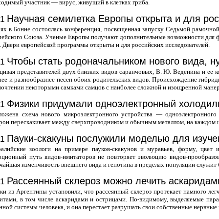
одимый участник — вирус, живущий в клетках гриба.
Научная семилетка Европы открыта и для рос
01
ях в Бонне состоялась конференция, посвященная запуску Седьмой рамочно
ейского Союза. Ученые Европы получают дополнительные возможности для ф
. Двери европейской программы открыты и для российских исследователей.
Чтобы стать родоначальником нового вида, 
01
ивая представителей двух близких видов саранчовых, В. Ю. Веденина и ее 
ее и разнообразнее песен обоих родительских видов. Происхождение гибрид
очтении некоторыми самками самцов с наиболее сложной и изощренной мане
Физики придумали одноэлектронный холодил
01
ложена схема нового микроэлектронного устройства — одноэлектронного
рон перескакивает между сверхпроводником и обычным металлом, на каждом ш
Пауки-скакуны послужили моделью для изуч
01
ралийские зоологи на примере пауков-скакунов и муравьев, форму, цвет 
юционный путь видов-имитаторов не повторяет эволюцию видов-прообразов.
айшая изменчивость внешнего вида и генотипа в пределах популяции служит 
Рассеянный склероз можно лечить аскаридам
01
и из Аргентины установили, что рассеянный склероз протекает намного лег
итами, в том числе аскаридами и острицами. По-видимому, выделяемые пар
ной системы человека, и она перестает разрушать свои собственные нервные 