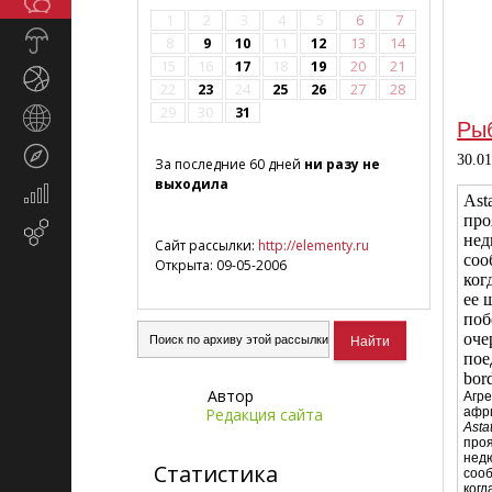
Общество
СМИ
1
2
3
4
5
6
7
Прогноз
8
9
10
11
12
13
14
погоды
15
16
17
18
19
20
21
Спорт
22
23
24
25
26
27
28
29
30
31
Страны
Ры
и
Туризм
регионы
30.0
За последние 60 дней
ни разу не
выходила
Экономика
Asta
и
про
Email-
финансы
не
Сайт рассылки:
http://elementy.ru
маркетинг
соо
Открыта: 09-05-2006
ког
ее 
поб
оче
пое
bor
Автор
Агр
Редакция сайта
афр
Astat
про
"Элементы"
нед
Статистика
сооб
когд