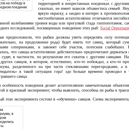
территорией в непрестанных поединках с другими
ов на победу в
редном поединке
схватках, не имеет шансов обзавестись семьей. Не
яркую окраску, а заодно и интерес к противополо
местообитания астатотиляпии отличаются нестабил
анной колебаниями уровня воды или прогулкой стада гиппопотамов, сам
едних исследований, посвященных поведению этих рыб:
Social Opportuni
ые предположили, что рыбки должны уметь определять силу потенци
овательно, на продолжение рода) будет иметь тот самец, который сум
ными соперниками, и завоюет себе участок, потеснив слабейших. 
алось, что самцы астатотиляпии действительно предпочитают держаться
 судят, в частности, по результатам его схваток с другими самцами. 
 других самцов, в котором, естественно, кто-то побеждал, а кто-то п
риума, разделенного на три части стеклянными перегородками, а в
людатель» в такой ситуации гора! здо больше времени проводил в т
гравшего самца.
я особенность поведения делает астатотиляпию замечательным объекто
той и красивый эксперимент, чтобы выяснить, способны ли рыбы к транз
ый этап эксперимента состоял в «обучении» самцов. Схема эксперимента
ма
риума, в
ором
водились
ты.