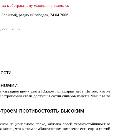
тных к абстрактному мышлению человека
.
А. Зориной), радио «Свобода», 24.04.2006.
 29.03.2006.
ости
ономии
вое «звездное шоу» уже в Южном полушарии неба. Но тем, кто не
лям астрономии стали доступны сотни снимков кометы Макнота во
 втроем противостоять высоким
ском национальном парке, обязана своей термоустойчивостью
казалось, что в этом симбиотическом комплексе есть еще и третий