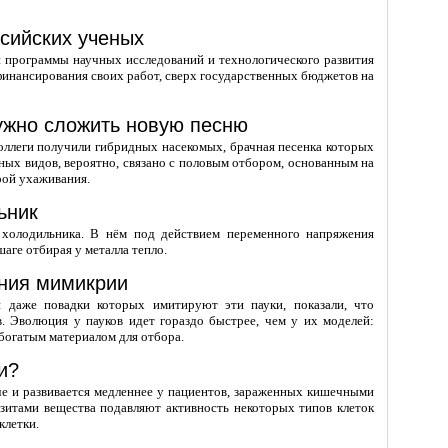
сийских ученых
й программы научных исследований и технологического развития
инансирования своих работ, сверх государственных бюджетов на
нужно сложить новую песню
коллеги получили гибридных насекомых, брачная песенка которых
ных видов, вероятно, связано с половым отбором, основанным на
рой ухаживания.
ьник
 холодильника. В нём под действием переменного напряжения
аге отбирая у металла тепло.
ения мимикрии
и даже повадки которых имитируют эти пауки, показали, что
 Эволюция у пауков идет гораздо быстрее, чем у их моделей:
богатым материалом для отбора.
и?
че и развивается медленнее у пациентов, зараженных кишечными
азитами вещества подавляют активность некоторых типов клеток
клетки.