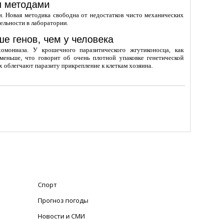
и методами
. Новая методика свободна от недостатков чисто механических
ельности в лаборатории.
е генов, чем у человека
омониаза. У крошечного паразитического жгутиконосца, как
меньше, что говорит об очень плотной упаковке генетической
 облегчают паразиту прикрепление к клеткам хозяина.
Спорт
Прогноз погоды
Новости и СМИ