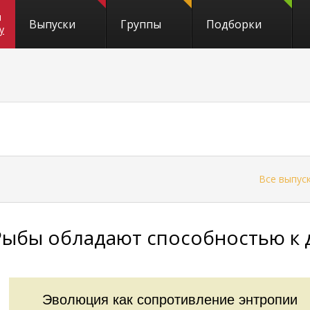
и
Выпуски
Группы
Подборки
y
←
Все выпус
Рыбы обладают способностью к 
Эволюция как сопротивление энтропии