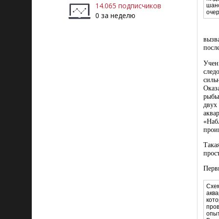
14.065 подписчиков
шанс
оче
0 за неделю
вызв
посл
Учен
след
силь
Оказ
рыбы
двух
аква
«Наб
прои
Така
прос
Перв
Схе
аква
кот
про
опы