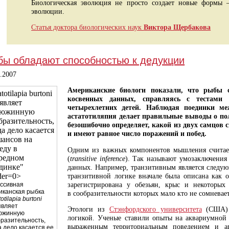
Биологическая эволюция не просто создает новые формы 
эволюции.
Статья доктора биологических наук
Виктора Щербакова
бы обладают способностью к дедукции
1.2007
Американские биологи показали, что рыбы с
totilapia burtoni
косвенных данных, справляясь с тестами
являет
четырехлетних детей. Наблюдая поединки м
дюжинную
астатотиляпия делает правильные выводы о по
бразительность,
безошибочно определяет, какой из двух самцов с
да дело касается
и имеют равное число поражений и побед.
шансов на
еду в
Одним из важных компонентов мышления считает
редном
(
transitive inference
). Так называют умозаключения
динке"
данных. Например, транзитивным является следую
транзитивной логике вначале была описана как 
der=0>
зарегистрирована у обезьян, крыс и некоторы
ессивная
иканская рыбка
в сообразительности которых мало кто не сомневает
otilapia burtoni
являет
Этологи из
Стэнфордского университета
(США) с
южинную
логикой. Ученые ставили опыты на аквариумно
разительность,
выраженным территориальным поведением и аг
а дело касается ее