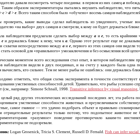
дателю давали посмотреть четыре поединка: в первом из них самец
а
побежд
. Таким образом экспериментаторы пытались внушить наблюдателю, что пять
>
c
>
d
>
e
. Всего таким способом было «обучено» восемь самцов-наблюдателей
ы проверить, какие выводы сделал наблюдатель из увиденного, ученые вос
дателю «на выбор» двух самцов и смотрели, к кому он будет держаться ближе
ала наблюдателям предлагали сделать выбор между
a
и
e
, то есть крайними
а
e
и держались ближе к нему, чем к
а
. Однако этот результат еще не доказы
ли схватки непосредственно между
a
и
e
, первого из этих самцов они видели 
 стать основой для «правильного» умозаключения и без осмысления всей цепо
ическим моментом всего исследования стал опыт, в котором наблюдателям 
в наблюдатели видели в двух поединках, и на счету у каждого была одна п
я вычислить, кто сильнее. Тем не менее рыбы не ошиблись: они держались бли
ходимо отметить, что общая схема эксперимента в точности соответствует 
довании умственных способностей детей. Удивительно, что рыбы успешно спр
ет (см., например: Simone Schnall, 1998.
Transitive inference by visual reasoning
,
 целый ряд других этологических исследований последних лет, эта работа 
оцениваем умственные способности животных и преувеличиваем собственную
ные, самое главное — это удачно подобрать объект и правильно спланиров
ли отрицательные результаты только потому, что подопытное животное не 
ериментаторами «разумное» поведение противоречило каким-то инстин
риментаторы не подозревали.
чник:
Logan Grosenick, Tricia S. Clement, Russell D. Fernald.
Fish can infer socia