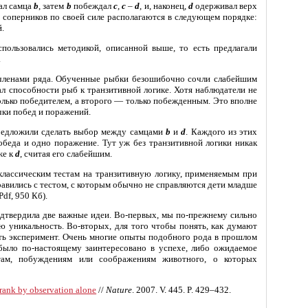
ал самца
b
, затем
b
побеждал
c
,
c
–
d
, и, наконец,
d
одерживал верх
 соперников по своей силе располагаются в следующем порядке:
.
пользовались методикой, описанной выше, то есть предлагали
.
 членами ряда. Обученные рыбки безошибочно сочли слабейшим
вал способности рыб к транзитивной логике. Хотя наблюдатели не
только победителем, а второго — только побежденным. Это вполне
чки побед и поражений.
предложили сделать выбор между самцами
b
и
d
. Каждого из этих
обеда и одно поражение. Тут уж без транзитивной логики никак
же к
d
, считая его слабейшим.
классическим тестам на транзитивную логику, применяемым при
авились с тестом, с которым обычно не справляются дети младше
 Pdf, 950 Кб).
подтвердила две важные идеи. Во-первых, мы по-прежнему сильно
 уникальность. Во-вторых, для того чтобы понять, как думают
ать эксперимент. Очень многие опыты подобного рода в прошлом
было по-настоящему заинтересовано в успехе, либо ожидаемое
ктам, побуждениям или соображениям животного, о которых
l rank by observation alone
//
Nature
. 2007. V. 445. P. 429–432.