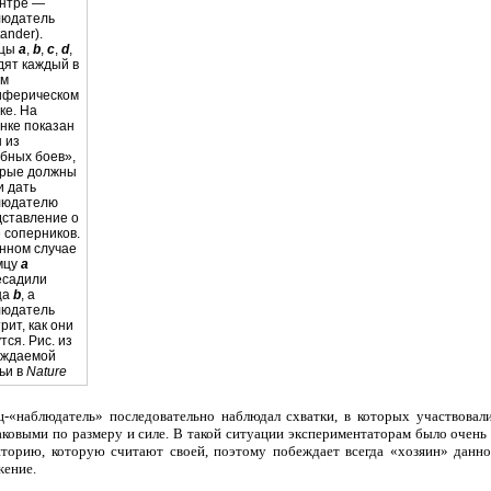
ентре —
людатель
tander).
цы
a
,
b
,
c
,
d
,
дят каждый в
ем
иферическом
ке. На
нке показан
 из
бных боев»,
орые должны
и дать
людателю
дставление о
 соперников.
нном случае
мцу
a
есадили
ца
b
, а
людатель
рит, как они
тся. Рис. из
уждаемой
ьи в
Nature
ц-«наблюдатель» последовательно наблюдал схватки, в которых участвовали
ковыми по размеру и силе. В такой ситуации экспериментаторам было очень
торию, которую считают своей, поэтому побеждает всегда «хозяин» данног
жение.