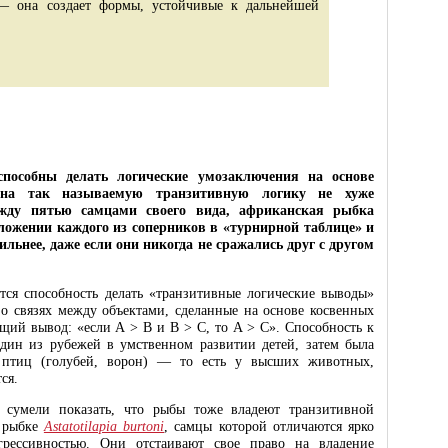
— она создает формы, устойчивые к дальнейшей
пособны делать логические умозаключения на основе
 на так называемую транзитивную логику не хуже
ежду пятью самцами своего вида, африканская рыбка
ложении каждого из соперников в «турнирной таблице» и
ильнее, даже если они никогда не сражались друг с другом
ся способность делать «транзитивные логические выводы»
 о связях между объектами, сделанные на основе косвенных
щий вывод: «если А > B и B > C, то A > C». Способность к
один из рубежей в умственном развитии детей, затем была
х птиц (голубей, ворон) — то есть у высших животных,
ся.
умели показать, что рыбы тоже владеют транзитивной
й рыбке
Astatotilapia burtoni
, самцы которой отличаются ярко
рессивностью. Они отстаивают свое право на владение