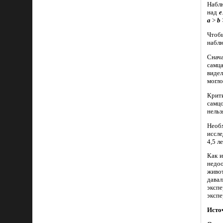
Наблю
над
e
a
>
b
Чтоб
наблю
Снач
самц
виде
могло
Крит
самцо
нельз
Необ
иссле
4,5 л
Как и
недо
живот
дава
эксп
экспе
Исто