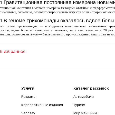
Гравитационная постоянная измерена новым
01
итационная константа Ньютона измерена методами атомной интерферометрии
риментов и, возможно, позволит скоро изучать эффекты общей теории относит
В геноме трихомонады оказалось вдвое больш
01
тен геном трихомонады — возбудителя венерического заболевания трих
нилось, вдвое больше генов, чем у человека, хотя сам геном — в 20 раз 
мации. Более сотни генов — бактериального происхождения, некоторые из них
В избранное
Услуги
Каталог рассылок
Реклама
Автомобили
+
Корпоративные издания
Туризм
Sendsay
Мир женщины