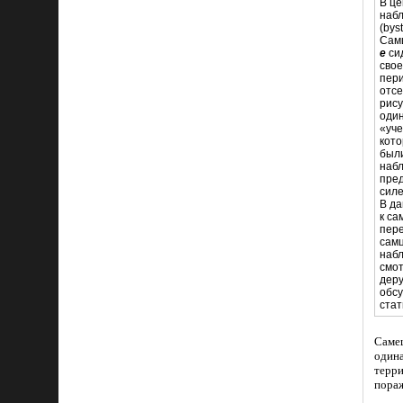
В ц
наб
(bys
Сам
e
си
сво
пер
отсе
рису
один
«уче
кот
был
наб
пре
силе
В да
к са
пер
сам
наб
смот
деру
обс
стат
Саме
одина
терри
пора