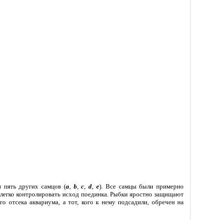
 пять других самцов (
a
,
b
,
c
,
d
,
e
). Все самцы были примерно
 легко контролировать исход поединка. Рыбки яростно защищают
о отсека аквариума, а тот, кого к нему подсадили, обречен на