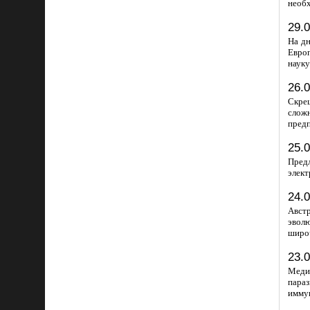
необх
29.
На дн
Европ
науку
26.
Скрещ
сложн
предп
25.
Пред
элект
24.
Авст
эвол
широч
23.
Медик
параз
иммун