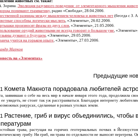
шлении животных см. также:
 А. Зорина.
Эволюция разумного поведения: от элементарного мышления живо
ворцы понимают грамматику
, радио «Свобода», 28.04.2006.
чественной разницы между мышлением человека и животных нет
(беседа с З. 
вотные способны логически мыслить
, «Элементы», 26.02.2006.
ртышки произносят фразы из двух слов
, «Элементы», 21.05.2006.
пользование орудий животными не всегда говорит о большом уме
, «Элементы»,
езьяны думают о будущем
, «Элементы», 29.05.2006.
ранча учится на горьком опыте
, «Элементы», 27.03.2006.
сандр Марков
новость на «Элементах»
Предыдущие нов
Комета Макнота порадовала любителей астр
01
а, заявившая о себе на весь мир в начале января этого года, продолжила с
 ее увидеть, не стоит так уж расстраиваться. Благодаря интернету любите
возможных ракурсах, сделанные в разных уголках земли.
Растение, гриб и вирус объединились, чтобы
01
мпературам
остойкая трава, растущая на горячих геотермальных почвах в Йеллоустон
отическому грибу. Ни гриб, ни трава по отдельности не выносят перегрева. О