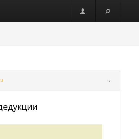
ки
→
дедукции