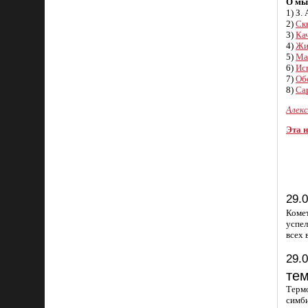
О мы
1) З.
2)
Ск
3)
Ка
4)
Жи
5)
Ма
6)
Ис
7)
Об
8)
Са
Алек
Эта 
29.
Комет
успел
всех 
29.
те
Терм
симби