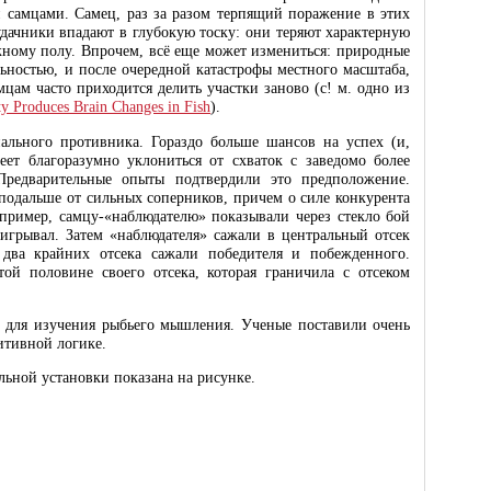
 самцами. Самец, раз за разом терпящий поражение в этих
удачники впадают в глубокую тоску: они теряют характерную
жному полу. Впрочем, всё еще может измениться: природные
ьностью, и после очередной катастрофы местного масштаба,
цам часто приходится делить участки заново (с! м. одно из
ty Produces Brain Changes in Fish
).
ального противника. Гораздо больше шансов на успех (и,
еет благоразумно уклониться от схваток с заведомо более
Предварительные опыты подтвердили это предположение.
 подальше от сильных соперников, причем о силе конкурента
Например, самцу-«наблюдателю» показывали через стекло бой
роигрывал. Затем «наблюдателя» сажали в центральный отсек
 два крайних отсека сажали победителя и побежденного.
ой половине своего отсека, которая граничила с отсеком
м для изучения рыбьего мышления. Ученые поставили очень
итивной логике.
льной установки показана на рисунке.