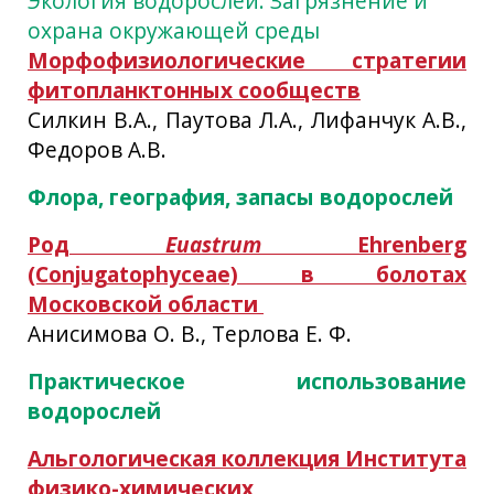
Экология водорослей. Загрязнение и
охрана окружающей среды
Морфофизиологические стратегии
фитопланктонных сообществ
Силкин В.А., Паутова Л.А., Лифанчук А.В.,
Федоров А.В.
Флора, география, запасы водорослей
Род
Euastrum
Ehrenberg
(Conjugatophyceae) в болотах
Московской области
Анисимова О. В., Терлова Е. Ф.
Практическое использование
водорослей
Альгологическая коллекция Института
физико-химических