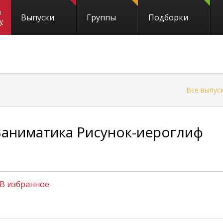
и
Выпуски
Группы
Подборки
y
←
Все выпус
Заниматика Рисунок-иероглиф
В избранное