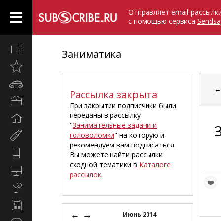
Отправляет email-рассылк
с помощью сервиса
Sendsa
Все
Заниматика
вместе
Открыто
недавно
Автомобили
Рассылка закрыта
Бизнес
При закрытии подписчики были
и
переданы в рассылку
Дом
карьера
"
Занимательные задачи и
и
головоломки
" на которую и
Мир
семья
рекомендуем вам подписаться.
женщины
Hi-
Вы можете найти рассылки
Tech
сходной тематики в
Каталоге
Компьютеры
рассылок
.
и
Культура,
интернет
стиль
Новости
жизни
←
→
и
Июнь 2014