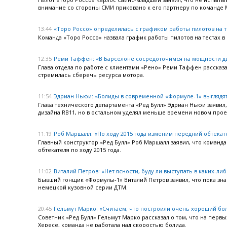
внимание со стороны СМИ приковано к его партнеру по команде 
13:44
«Торо Россо» определилась с графиком работы пилотов на т
Команда «Торо Россо» назвала график работы пилотов на тестах в 
12:35
Реми Таффен: «В Барселоне сосредоточимся на мощности д
Глава отдела по работе с клиентами «Рено» Реми Таффен рассказал
стремилась сберечь ресурса мотора.
11:54
Эдриан Ньюи: «Болиды в современной «Формуле-1» выглядя
Глава технического департамента «Ред Булл» Эдриан Ньюи заявил,
дизайна RB11, но в остальном уделял меньше времени новом про
11:19
Роб Маршалл: «По ходу 2015 года изменим передний обтекат
Главный конструктор «Ред Булл» Роб Маршалл заявил, что коман
обтекателя по ходу 2015 года.
11:02
Виталий Петров: «Нет ясности, буду ли выступать в каких-ли
Бывший гонщик «Формулы-1» Виталий Петров заявил, что пока знае
немецкой кузовной серии ДТМ.
20:45
Гельмут Марко: «Считаем, что построили очень хороший бо
Советник «Ред Булл» Гельмут Марко рассказал о том, что на перв
Хересе, команда не работала над скоростью болида.