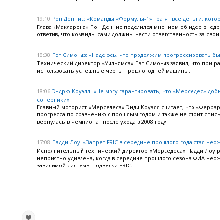
19:10
Рон Деннис: «Команды «Формулы-1» тратят все деньги, кот
Глава «Макларена» Рон Деннис поделился мнением об идее внедр
ответив, что команды сами должны нести ответственность за свои 
18:38
Пэт Симондз: «Надеюсь, что продолжим прогрессировать б
Технический директор «Уильямса» Пэт Симондз заявил, что при р
использовать успешные черты прошлогодней машины.
18:06
Эндрю Коуэлл: «Не могу гарантировать, что «Мерседес» доб
соперники»
Главный моторист «Мерседеса» Энди Коуэлл считает, что «Феррар
прогресса по сравнению с прошлым годом и также не стоит списы
вернулась в чемпионат после ухода в 2008 году.
17:08
Падди Лоу: «Запрет FRIC в середине прошлого года стал не
Исполнительный технический директор «Мерседеса» Падди Лоу ра
неприятно удивлена, когда в середине прошлого сезона ФИА нео
зависимой системы подвески FRIC.