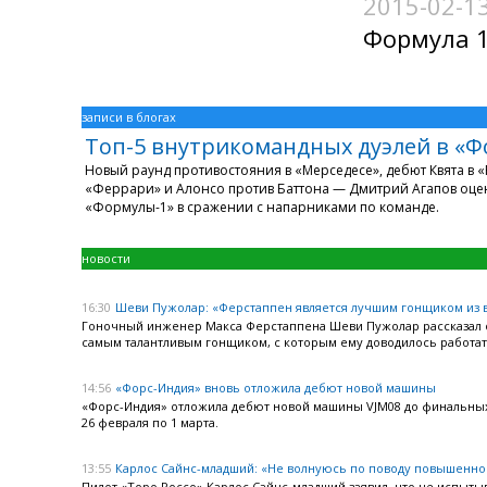
2015-02-1
Формула 
записи в блогах
Топ-5 внутрикомандных дуэлей в «Фо
Новый раунд противостояния в «Мерседесе», дебют Квята в «
«Феррари» и Алонсо против Баттона — Дмитрий Агапов оц
«Формулы-1» в сражении с напарниками по команде.
новости
16:30
Шеви Пужолар: «Ферстаппен является лучшим гонщиком из в
Гоночный инженер Макса Ферстаппена Шеви Пужолар рассказал о 
самым талантливым гонщиком, с которым ему доводилось работат
14:56
«Форс-Индия» вновь отложила дебют новой машины
«Форс-Индия» отложила дебют новой машины VJM08 до финальных 
26 февраля по 1 марта.
13:55
Карлос Сайнс-младший: «Не волнуюсь по поводу повышенно
Пилот «Торо Россо» Карлос Сайнс-младший заявил, что не испытыв