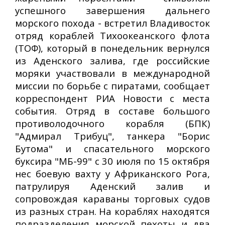
успешного завершения дальнего
морского похода - встретил Владивосток
отряд кораблей Тихоокеанского флота
(ТОФ), который в понедельник вернулся
из Аденского залива, где российские
моряки участвовали в международной
миссии по борьбе с пиратами, сообщает
корреспондент РИА Новости с места
события. Отряд в составе большого
противолодочного корабля (БПК)
"Адмирал Трибуц", танкера "Борис
Бутома" и спасательного морского
буксира "МБ-99" с 30 июля по 15 октября
нес боевую вахту у Африканского Рога,
патрулируя Аденский залив и
сопровождая караваны торговых судов
из разных стран. На кораблях находятся
подразделения морской пехоты и два