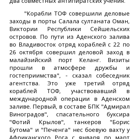
два совместных антипиратских учения.
"Корабли ТОФ совершили деловые
заходы в порты Салала султаната Оман,
Виктории Республики Сейшельских
островов. По пути из Аденского залива
во Владивосток отряд кораблей с 22 по
26 октября совершил деловой заход в
малайзийский порт Келанг. Визиты
прошли в атмосфере дружбы и
гостеприимства", - сказал собеседник
агентства. Это уже третий отряд
кораблей ТОФ, участвовавший в
международной операции в Аденском
заливе. Первый, в составе БПК "Адмирал
Виноградов", спасательного буксира
"Фотий Крылов", танкеров "Борис
Бутома" и "Печенга" нес боевую вахту у
Африканского Рога с января по март