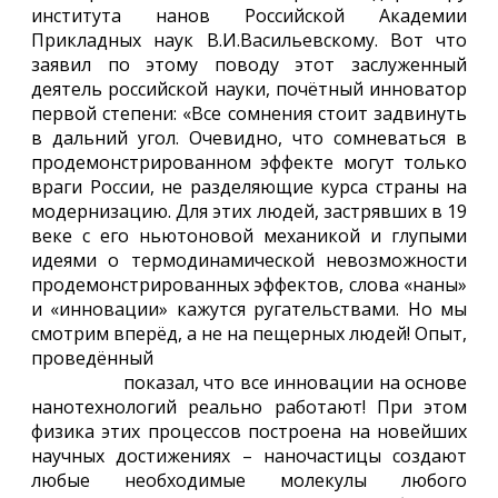
института нанов Российской Академии
Прикладных наук В.И.Васильевскому. Вот что
заявил по этому поводу этот заслуженный
деятель российской науки, почётный инноватор
первой степени: «Все сомнения стоит задвинуть
в дальний угол. Очевидно, что сомневаться в
продемонстрированном эффекте могут только
враги России, не разделяющие курса страны на
модернизацию. Для этих людей, застрявших в 19
веке с его ньютоновой механикой и глупыми
идеями о термодинамической невозможности
продемонстрированных эффектов, слова «наны»
и «инновации» кажутся ругательствами. Но мы
смотрим вперёд, а не на пещерных людей! Опыт,
проведённый
курсами вождения «Мастер-
Драйвер»
показал, что все инновации на основе
нанотехнологий реально работают! При этом
физика этих процессов построена на новейших
научных достижениях – наночастицы создают
любые необходимые молекулы любого