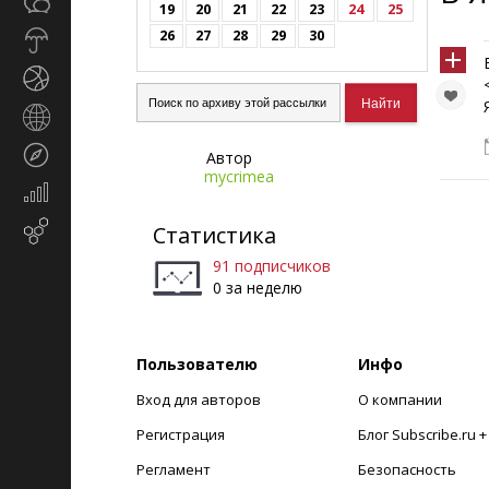
Общество
СМИ
19
20
21
22
23
24
25
26
27
28
29
30
Прогноз
погоды
Спорт
Страны
и
Туризм
Автор
регионы
mycrimea
Экономика
и
Email-
Статистика
финансы
маркетинг
91 подписчиков
0 за неделю
Пользователю
Инфо
Вход для авторов
О компании
Регистрация
Блог Subscribe.ru 
Регламент
Безопасность