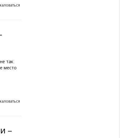
жаловаться
–
не так
ое место
жаловаться
и –