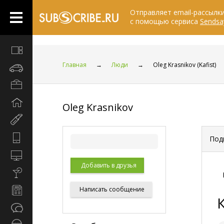
Отправляет email-рассылк
с помощью сервиса
Sendsa
Все
вместе
Главная
→
Люди
→
Oleg Krasnikov (Kafist)
Автомобили
Бизнес
и
Дом
карьера
Oleg Krasnikov
и
Мир
семья
женщины
Hi-
Под
Tech
Компьютеры
и
Добавить в друзья
Культура,
интернет
стиль
Новости
Написать
сообщение
жизни
и
Общество
СМИ