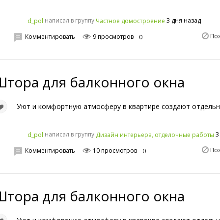
написал в группу
3 дня назад
d_pol
Частное домостроение
По
Комментировать
9 просмотров
0
Штора для балконного окна
Уют и комфортную атмосферу в квартире создают отдельн
написал в группу
3
d_pol
Дизайн интерьера, отделочные работы
По
Комментировать
10 просмотров
0
Штора для балконного окна