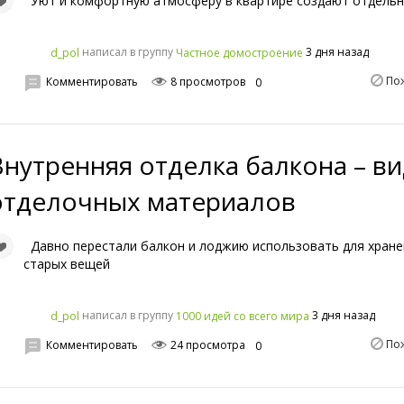
Уют и комфортную атмосферу в квартире создают отдельн
написал в группу
3 дня назад
d_pol
Частное домостроение
По
Комментировать
8 просмотров
0
Внутренняя отделка балкона – в
отделочных материалов
Давно перестали балкон и лоджию использовать для хране
старых вещей
написал в группу
3 дня назад
d_pol
1000 идей со всего мира
По
Комментировать
24 просмотра
0