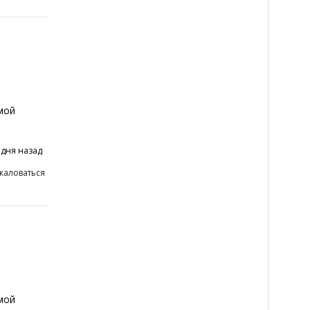
мой
 дня назад
жаловаться
мой