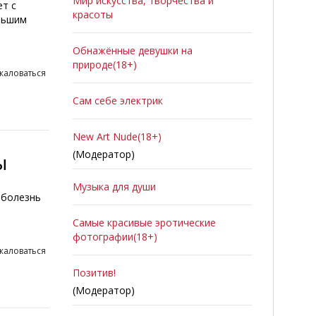
Мир искусства, творчества и
ет с
красоты
льшим
Обнажённые девушки на
природе(18+)
жаловаться
Сам себе электрик
New Art Nude(18+)
(Модератор)
ы
Музыка для души
 болезнь
Самые красивые эротические
фотографии(18+)
жаловаться
Позитив!
(Модератор)