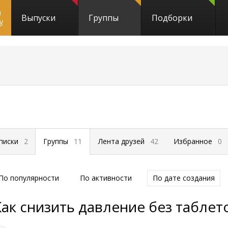
и
Выпуски
Группы
Подборки
y
писки
2
Группы
11
Лента друзей
42
Избранное
0
По популярности
По активности
По дате создания
Как снизить давление без таблет