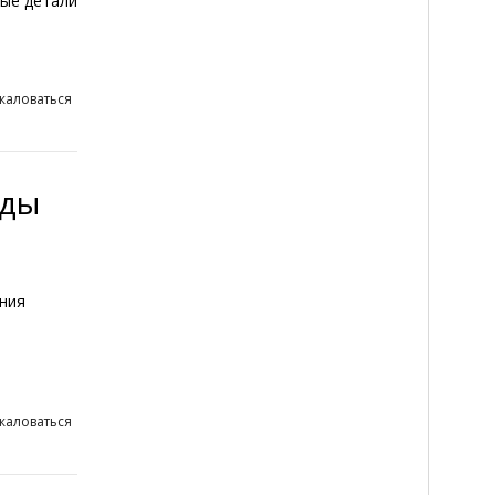
ые детали
жаловаться
иды
ния
жаловаться