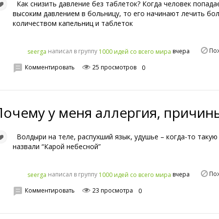
Как снизить давление без таблеток? Когда человек попада
высоким давлением в больницу, то его начинают лечить бо
количеством капельниц и таблеток
По
написал в группу
вчера
seerga
1000 идей со всего мира
Комментировать
25 просмотров
0
Почему у меня аллергия, причин
Волдыри на теле, распухший язык, удушье – когда-то такую
назвали “Карой небесной”
По
написал в группу
вчера
seerga
1000 идей со всего мира
Комментировать
23 просмотра
0