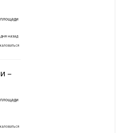
 площади
 дня назад
жаловаться
и –
 площади
жаловаться