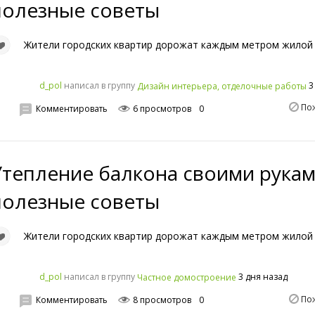
полезные советы
Жители городских квартир дорожат каждым метром жилой
написал в группу
3
d_pol
Дизайн интерьера, отделочные работы
По
Комментировать
6 просмотров
0
Утепление балкона своими рукам
полезные советы
Жители городских квартир дорожат каждым метром жилой
написал в группу
3 дня назад
d_pol
Частное домостроение
По
Комментировать
8 просмотров
0