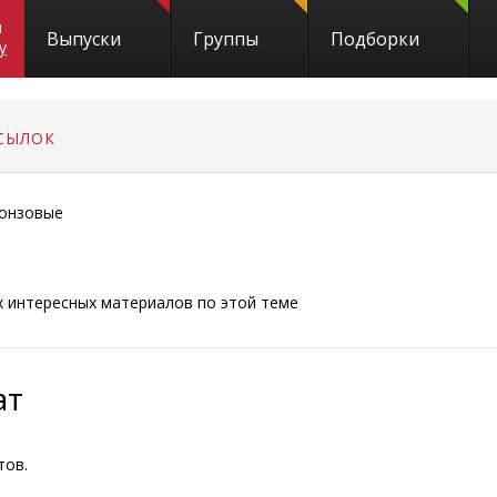
и
Выпуски
Группы
Подборки
y
СЫЛОК
онзовые
ых интересных материалов по этой теме
ат
тов.