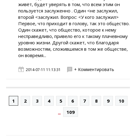
живёт, будет уверять в том, что всем этим он
пользуется заслуженно . Один <не заслужил,
второй <заслужил. Вопрос: <У кого заслужил>
Первое, что приходит в голову, так это общество.
Один скажет, что общество, которое к нему
несправедливо, привело его к такому плачевному
уровню жизни. Другой скажет, что благодаря
возможностям, сложившемся в том же обществе,
он вовремя...
+ Комментировать
2014-07-11 11:13:31
1
2
3
4
5
6
7
8
9
10
...
109