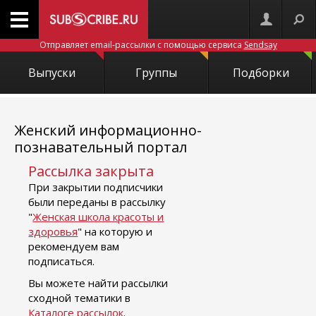
Отправляет email-рассылки с помощью сервиса
Sendsay
Выпуски
Группы
Подборки
Женский информационно-
познавательный портал
Рассылка закрыта
При закрытии подписчики
были переданы в рассылку
"
Женская школа красоты и
здоровья
" на которую и
рекомендуем вам
подписаться.
Вы можете найти рассылки
сходной тематики в
Каталоге рассылок
.