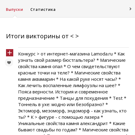
Выпуски
Статистика
Итоги викторины от < >
Конкурс > от интернет-магазина Lamoda.ru * Как
узнать свой размер бюстгальтера? * Магические
свойства камня опал * О чем свидетельствуют
красные точки на теле? * Магические свойства
камня аквамарин * На какой руке носят часы? *
Как лечить воспаленные лимфоузлы на шее? *
Пояса верности. История и современное
предназначение * Танцы для похудения * Test *
Тоннель в ухе: модно или безобразно? *
Эктоморф, мезоморф, эндоморф - как узнать, кто
ты? * К > фигуре - с помощью лазера *
Уникальные свойства камня александрит * Какие
бывают свадьбы по годам? * Магические свойства