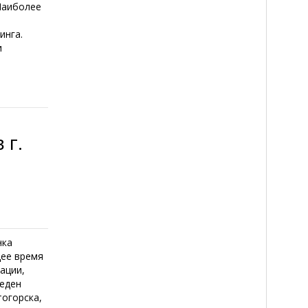
Наиболее
инга.
и
 г.
нка
щее время
ации,
веден
тогорска,