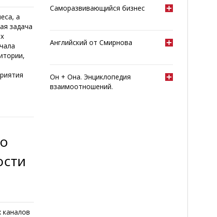
Саморазвивающийся бизнес
еса, а
ая задача
ах
Английский от Смирнова
ачала
итории,
приятия
Он + Она. Энциклопедия
взаимоотношений.
го
ости
х каналов