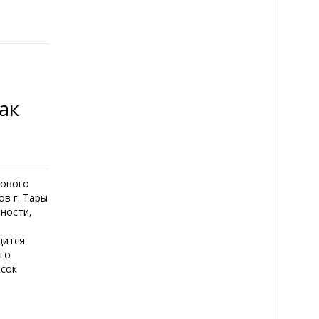
ак
гового
в г. Тары
ности,
дится
го
есок