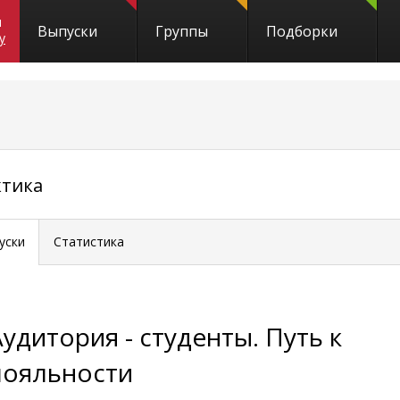
и
Выпуски
Группы
Подборки
y
ктика
уски
Статистика
Аудитория - студенты. Путь к
лояльности