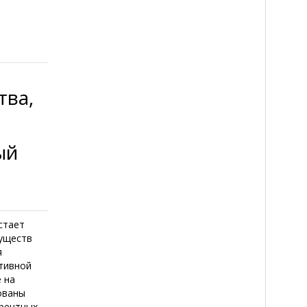
тва,
ый
стает
муществ
я
тивной
 на
ованы
урентных