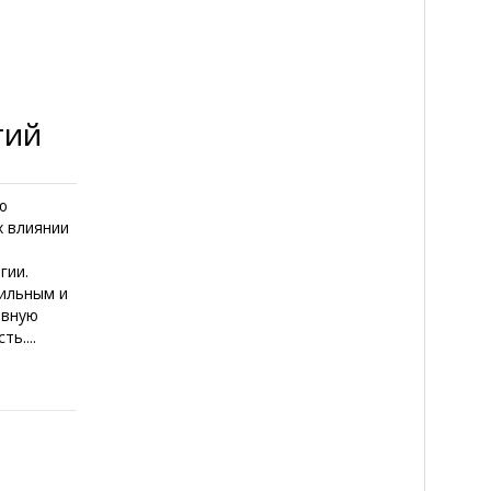
гий
ю
х влиянии
гии.
сильным и
ивную
ь....