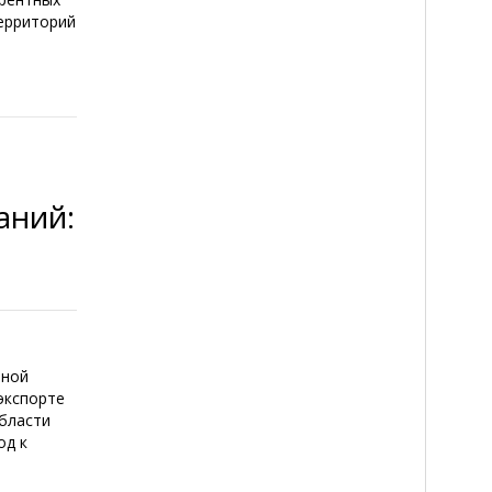
ерриторий
аний:
нной
экспорте
области
од к