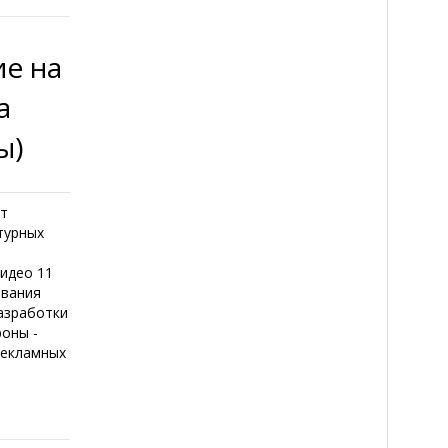
ие на
а
ы)
кт
турных
видео 11
ования
разработки
роны -
рекламных