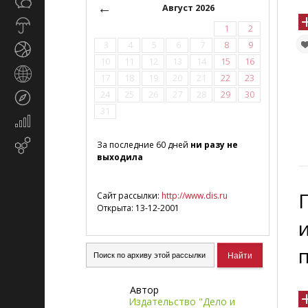
Общество
СМИ
←
Август 2026
Прогноз
1
2
погоды
3
4
5
6
7
8
9
Спорт
10
11
12
13
14
15
16
Страны
17
18
19
20
21
22
23
и
24
25
26
27
28
29
30
Туризм
регионы
31
Экономика
и
Email-
За последние 60 дней
ни разу не
финансы
выходила
маркетинг
Сайт рассылки:
http://www.dis.ru
Открыта: 13-12-2001
Автор
Издательство "Дело и