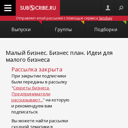
Отправляет email-рассылки с помощью сервиса
Sendsay
Выпуски
Группы
Подборки
Малый бизнес. Бизнес план. Идеи для
малого бизнеса
Рассылка закрыта
При закрытии подписчики
были переданы в рассылку
"
Секреты бизнеса.
Предприниматели
рассказывают...
" на которую
и рекомендуем вам
подписаться.
Вы можете найти рассылки
сходной тематики в