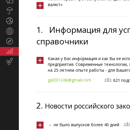
Общество
СМИ
валют»
Прогноз
погоды
Спорт
1.
Информация для усп
Страны
и
справочники
Туризм
регионы
Экономика
и
Какая у Вас информация и как Вы ее исп
Email-маркетинг
финансы
предприятия. Современные технологии,
на 25-летнем опыте работы - для Вашег
gal2013.bk@gmail.com
621 под
2.
Новости российского зак
– не было выпусков более 40 дней