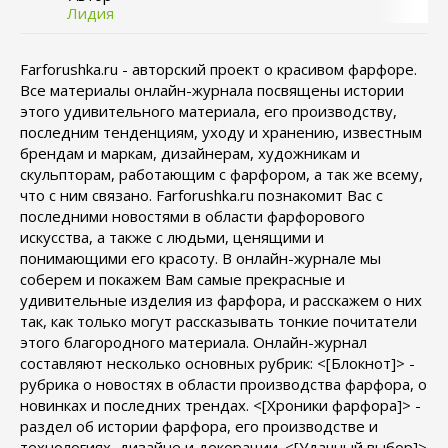
Лидия
Farforushka.ru - авторский проект о красивом фарфоре.
Все материалы онлайн-журнала посвящены истории
этого удивительного материала, его производству,
последним тенденциям, уходу и хранению, известным
брендам и маркам, дизайнерам, художникам и
скульпторам, работающим с фарфором, а так же всему,
что с ним связано. Farforushka.ru познакомит Вас с
последними новостями в области фарфорового
искусства, а также с людьми, ценящими и
понимающими его красоту. В онлайн-журнале мы
соберем и покажем Вам самые прекрасные и
удивительные изделия из фарфора, и расскажем о них
так, как только могут рассказывать тонкие почитатели
этого благородного материала. Онлайн-журнал
составляют несколько основных рубрик: <[Блокнот]> -
рубрика о новостях в области производства фарфора, о
новинках и последних трендах. <[Хроники фарфора]> -
раздел об истории фарфора, его производстве и
технологиях, дизайне и декорации. <[Удачный выбор]>