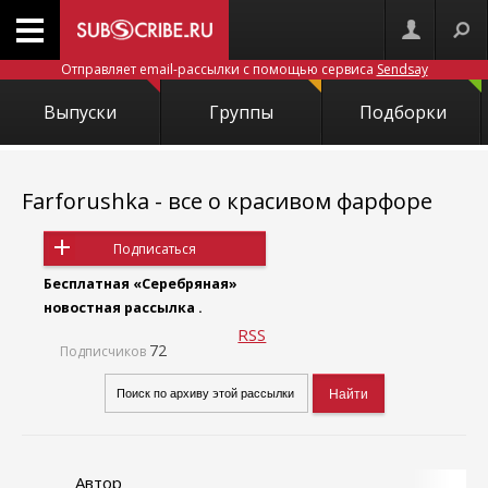
Отправляет email-рассылки с помощью сервиса
Sendsay
Выпуски
Группы
Подборки
Farforushka - все о красивом фарфоре
Подписаться
Бесплатная «Серебряная»
новостная рассылка .
RSS
72
Подписчиков
Автор