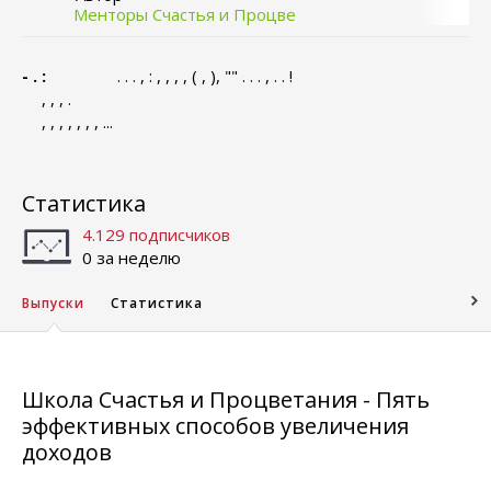
Менторы Счастья и Процве
- .
:
. . . , : , , , , ( , ), "" . . . , . . !
, , , .
, , , , , , , ...
Статистика
4.129 подписчиков
0 за неделю
Выпуски
Статистика
Школа Счастья и Процветания - Пять
эффективных способов увеличения
доходов