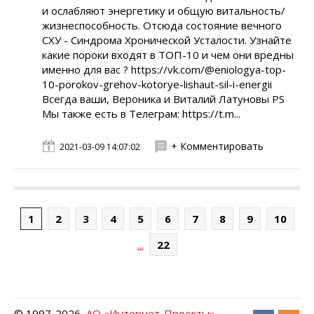
и ослабляют энергетику и общую витальность/
жизнеспособность. Отсюда состояние вечного
СХУ - Синдрома Хронической Усталости. Узнайте
какие пороки входят в ТОП-10 и чем они вредны
именно для вас ? https://vk.com/@eniologya-top-
10-porokov-grehov-kotorye-lishaut-sil-i-energii
Всегда ваши, Вероника и Виталий Латуновы PS
Мы также есть в Телеграм: https://t.m...
+ Комментировать
2021-03-09 14:07:02
1
2
3
4
5
6
7
8
9
10
...
22
© 1997-
2026
АО «Интернет-Проекты»