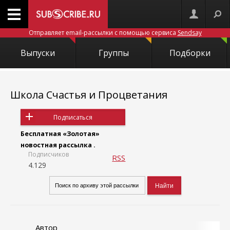
Отправляет email-рассылки с помощью сервиса
Sendsay
Выпуски
Группы
Подборки
Школа Счастья и Процветания
Подписаться
Бесплатная «Золотая»
новостная рассылка .
Подписчиков
RSS
4.129
Автор