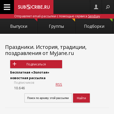
Отправляет email-рассылки с помощью сервиса
Sendsay
Выпуски
Группы
Подборки
Праздники. История, традиции,
поздравления от MyJane.ru
Подписаться
Бесплатная «Золотая»
новостная рассылка
Подписчиков
RSS
10.646