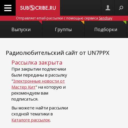
Отправляет email-рассылки с помощью сервиса
Sendsay
Выпуски
Группы
Подборки
Радиолюбительский сайт от UN7PPX
Рассылка закрыта
При закрытии подписчики
были переданы в рассылку
"
Электронные новости от
Мастер Кит
" на которую и
рекомендуем вам
подписаться.
Вы можете найти рассылки
сходной тематики в
Каталоге рассылок
.