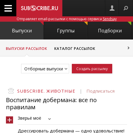
Отправляет email-рассылки с помощью сервиса
Sendsay
Выпуски
Группы
Подборки
ВЫПУСКИ РАССЫЛОК
КАТАЛОГ РАССЫЛОК
Отборные выпуски
Создать рассылку
SUBSCRIBE. ЖИВОТНЫЕ
|
Подписаться
Воспитание добермана: все по
правилам
Зверьё моё
Дрессировать добермана — одно удовольствие!