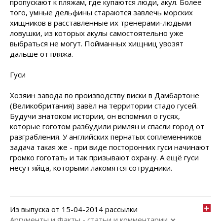
пропускают к пляжам, где купаются люди, акул. Более
того, умные дель­фины стараются завлечь мор­ских
хищников в расставленные их тренерами-людьми
ловушки, из которых акулы самостоятельно уже
выбраться не могут. Пойманных хищниц увозят
дальше от пляжа.
Гуси
Хозяин завода по производству виски в Дамбартоне
(Велико­британия) завёл на территории стадо гусей.
Будучи знатоком истории, он вспомнил о гусях,
которые гоготом разбудили римлян и спасли город от
разграбления. У английских пернатых соплеменников
задача такая же - при виде посторонних гуси начинают
громко гоготать и так призывают охрану. А ещё гуси
несут яйца, которыми лакомятся сотрудники.
Из выпуска от 15-04-2014 рассылки
Аргументы и Факты - статьи и комментарии