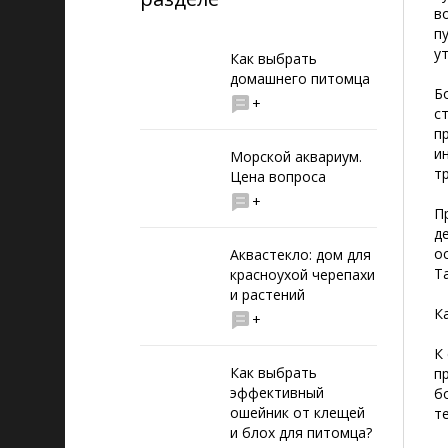
в
п
у
Как выбрать
домашнего питомца
Б
+
с
п
и
Морской аквариум.
т
Цена вопроса
+
П
д
о
Аквастекло: дом для
Т
красноухой черепахи
и растений
К
+
К
Как выбрать
п
эффективный
б
ошейник от клещей
т
и блох для питомца?