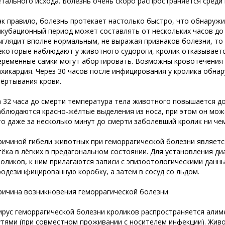
етального исхода. Болезнь очень скоро распространяется среди
ак правило, болезнь протекает настолько быстро, что обнаружи
нкубационный период может составлять от нескольких часов до н
ыглядит вполне нормальным, не выражая признаков болезни, то
екоторые наблюдают у животного судороги, кролик отказываетс
еременные самки могут абортировать. Возможны кровотечения из
ахикардия. Через 30 часов после инфицирования у кролика обна
вёртывания крови.
а 32 часа до смерти температура тела животного повышается до 
аблюдаются красно-жёлтые выделения из носа, при этом он может
то даже за несколько минут до смерти заболевший кролик ни че
ричиной гибели животных при геморрагической болезни являетс
тёка в лёгких в предагональном состоянии. Для установления д
роликов, к ним прилагаются записи с эпизоотологическими данн
родезинфицированную коробку, а затем в сосуд со льдом.
ричина возникновения геморрагической болезни
ирус геморрагической болезни кроликов распространяется алим
утями (при совместном проживании с носителем инфекции). Живо