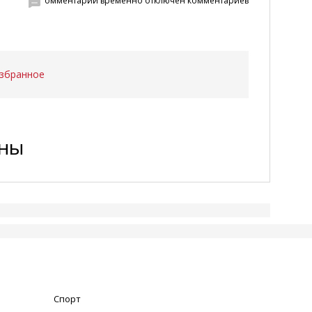
омментарии временно отключен комментариев
избранное
ены
Спорт