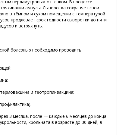
ёлтым перламутровым оттенком. В процессе
стряхивании ампулы. Сыворотка сохраняет свои
нужно в тёмном и сухом помещении с температурой
адусов продлевает срок годности сыворотки до пяти
адусов и встряхнуть.
пасной болезнью необходимо проводить
ющей:
ина;
термовакцина и теотропинвакцина;
профилактика).
ерез 3 месяца, после — каждые 6 месяцев до конца
крольности, крольчата в возрасте до 30 дней, в