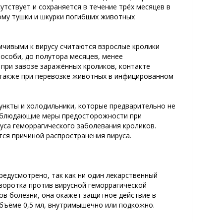
утствует и сохраняется в течение трёх месяцев в
этому тушки и шкурки погибших животных
мчивыми к вирусу считаются взрослые кролики
особи, до полутора месяцев, менее
при завозе заражённых кроликов, контакте
а также при перевозке животных в инфицированном
ункты и холодильники, которые предварительно не
соблюдающие меры предосторожности при
уса геморрагического заболевания кроликов.
тся причиной распространения вируса.
редусмотрено, так как ни один лекарственный
ыворотка против вирусной геморрагической
ков болезни, она окажет защитное действие в
объёме 0,5 мл, внутримышечно или подкожно.