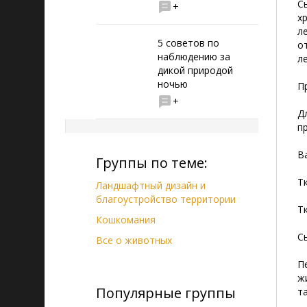
С
+
х
л
5 советов по
о
наблюдению за
л
дикой природой
ночью
П
+
Д
п
В
Группы по теме:
Т
Ландшафтный дизайн и
благоустройство территории
Т
Кошкомания
С
Все о животных
П
ж
Популярные группы
т