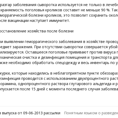
 разгар заболевания сыворотка используется не только в лечебн
охраняемость поголовья кроликов составит не меньше 90 %. Та
еморрагической болезни кроликов, это позволит сохранить около
осле вакцинации наступает иммунитет.
осстановление
хозяйства после болезни
ри выявлении геморрагического заболевания в хозяйстве прово
редмет заражения. При отсутствии сыворотки совершается убо
тилизируются. Оставшееся поголовье прививают против вируса 
еханическая очистка и дезинфекция помещения и транспорта для
акже необходимо обработать спецодежду и весь инвентарь по у
курки, которые находились в неблагоприятном пункте обеззараж
езинфекция проводится с использованием двухпроцентного рас
лорамина, однопроцентного раствора глутарового альдегида и р
опускается после 15 дней с момента последнего случая заболева
з выпуска от 09-06-2013 рассылки
Понятным языком о разведен