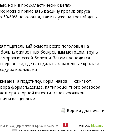
ых, но и в профилактических целях,
кже можно применять вакцину против вируса
 50-60% поголовья, так как уже на третий день
дят тщательный осмотр всего поголовья на
й больных животных бескровным методом. Трупы
геморрагической болезни. Затем проводится
 перевозки, где находились заражённые кролики.
ходу за кроликами.
ивают, а подстилку, корм, навоз — сжигают.
твора формальдегида, пятипроцентного раствора
аствора хлорной извести. Завоз кроликов
ния и вакцинации.
Версия для печати
ии и содержании кроликов
Автор:
Михаил