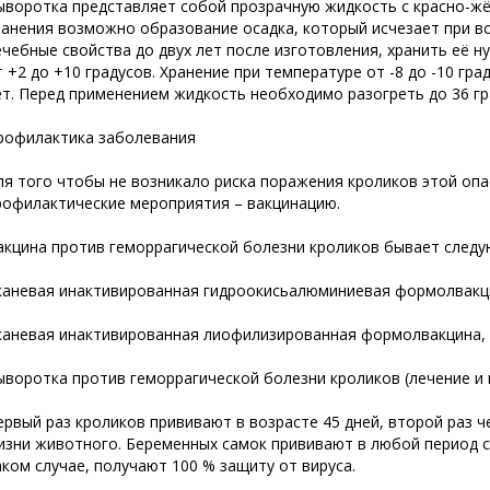
ыворотка представляет собой прозрачную жидкость с красно-ж
ранения возможно образование осадка, который исчезает при в
ечебные свойства до двух лет после изготовления, хранить её 
т +2 до +10 градусов. Хранение при температуре от -8 до -10 гр
ет. Перед применением жидкость необходимо разогреть до 36 гр
рофилактика заболевания
ля того чтобы не возникало риска поражения кроликов этой о
рофилактические мероприятия – вакцинацию.
акцина против геморрагической болезни кроликов бывает следу
каневая инактивированная гидроокисьалюминиевая формолвакц
каневая инактивированная лиофилизированная формолвакцина, 
ыворотка против геморрагической болезни кроликов (лечение и 
ервый раз кроликов прививают в возрасте 45 дней, второй раз ч
изни животного. Беременных самок прививают в любой период су
аком случае, получают 100 % защиту от вируса.