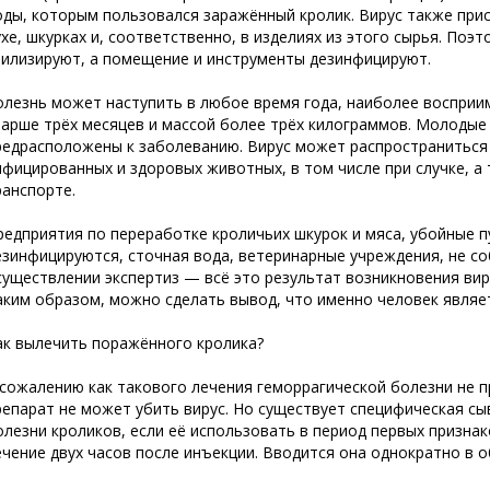
оды, которым пользовался заражённый кролик. Вирус также прис
ухе, шкурках и, соответственно, в изделиях из этого сырья. По
тилизируют, а помещение и инструменты дезинфицируют.
олезнь может наступить в любое время года, наиболее восприи
тарше трёх месяцев и массой более трёх килограммов. Молодые 
редрасположены к заболеванию. Вирус может распространиться 
нфицированных и здоровых животных, в том числе при случке, 
ранспорте.
редприятия по переработке кроличьих шкурок и мяса, убойные п
езинфицируются, сточная вода, ветеринарные учреждения, не 
существлении экспертиз — всё это результат возникновения вир
аким образом, можно сделать вывод, что именно человек являе
ак вылечить поражённого кролика?
 сожалению как такового лечения геморрагической болезни не п
репарат не может убить вирус. Но существует специфическая с
олезни кроликов, если её использовать в период первых призна
ечение двух часов после инъекции. Вводится она однократно в 