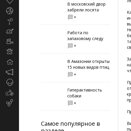
Здоровье
л
В московский двор
забрели лосята
Спорт
К
+
и
Стиль
в
жизни
Н
Кулинария
Работа по
б
запаховому следу
Кино
т
+
и
с
Животные
TV
З
В Амазонии открыты
Дом
н
15 новых видов птиц
ч
Маркетинг
+
и
Таинственное
П
реклама
о
Гиперактивность
Игры
к
собаки
п
Email-
+
маркетинг
П
Самое популярное в
В
п
разделе