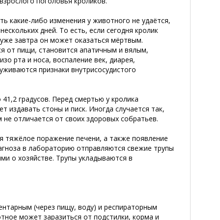
 взрослого поголовья кроликов.
ть какие-либо изменения у животного не удаётся,
ескольких дней. То есть, если сегодня кролик
 уже завтра он может оказаться мёртвым.
я от пищи, становится апатичным и вялым,
о рта и носа, воспаление век, диарея,
руживаются признаки внутрисосудистого
41,2 градусов. Перед смертью у кролика
 издавать стоны и писк. Иногда случается так,
м не отличается от своих здоровых собратьев.
я тяжёлое поражение печени, а также появление
иагноза в лабораторию отправляются свежие трупы
ыми о хозяйстве. Трупы укладываются в
ентарным (через пищу, воду) и респираторным
тное может заразиться от подстилки, корма и