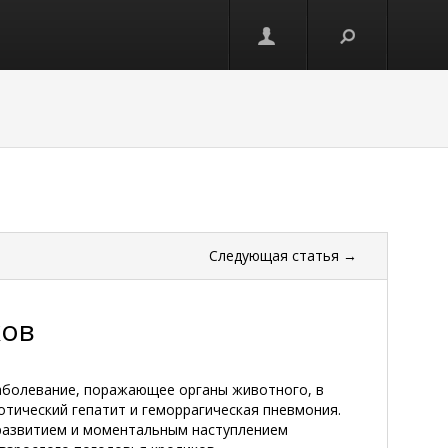
Следующая
статья
→
ков
заболевание, поражающее органы животного, в
отический гепатит и геморрагическая пневмония.
развитием и моментальным наступлением