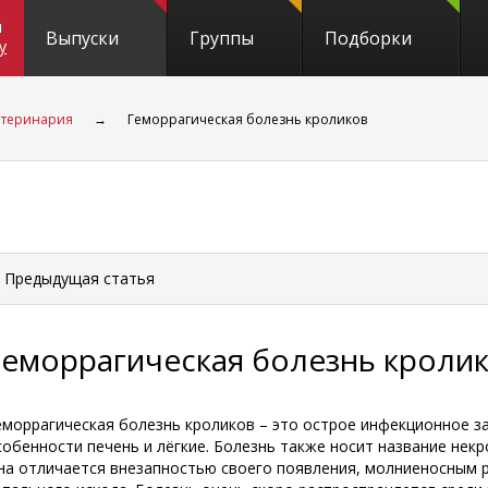
и
Выпуски
Группы
Подборки
y
етеринария
→
Геморрагическая болезнь кроликов
 Предыдущая
статья
Геморрагическая болезнь кроли
еморрагическая болезнь кроликов – это острое инфекционное 
собенности печень и лёгкие. Болезнь также носит название некр
на отличается внезапностью своего появления, молниеносным 