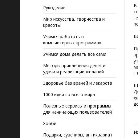
В
Рукоделие
с
г
Мир искусства, творчества и
п
красоты
В
Учимся работать в
компьютерных программах
П
Учимся дома делать все сами
п
у
Методы привлечения денег и
м
удачи и реализации желаний
Т
Здоровье без врачей и лекарств
Ш
Д
1000 идей со всего мира
х
д
Полезные сервисы и программы
для начинающих пользователей
Хобби
И
Подарки, сувениры, антиквариат