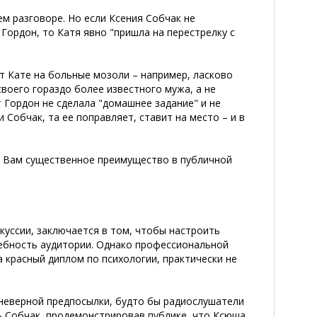
ем разговоре. Но если Ксения Собчак не
Гордон, то Катя явно "пришла на перестрелку с
ет Кате на больные мозоли – например, ласково
своего гораздо более известного мужа, а не
т Гордон не сделала "домашнее задание" и не
 Собчак, та ее поправляет, ставит на место – и в
ь Вам существенное преимущество в публичной
куссии, заключается в том, чтобы настроить
ебность аудитории. Однако профессиональной
а красный диплом по психологии, практически не
е неверной предпосылки, будто бы радиослушатели
ь Собчак, продемонстрировав публике, что Ксюша