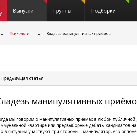
и
Выпуски
Группы
Подборки
y
→
Психология
→
Кладезь манипулятивных приёмов
 Предыдущая
статья
Кладезь манипулятивных приём
огда мы говорим о манипулятивных приемах в любой публичной д
оммунальной квартире или предвыборные дебаты кандидатов на 
то в ситуации участвуют три стороны – манипулятор, его оппоне