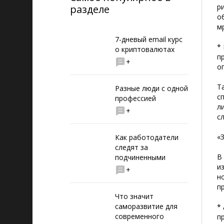
р
разделе
о
м
7-дневый email курс
*
о криптовалютах
п
+
о
Т
Разные люди с одной
с
профессией
л
+
с
«З
Как работодатели
следят за
В
подчиненными
и
+
н
п
Что значит
саморазвитие для
*
современного
п