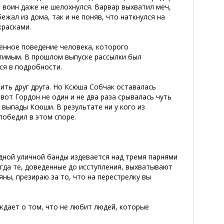
– воин даже не шелохнулся. Варвар выхватил меч,
ежал из дома, так и не поняв, что наткнулся на
красками.
енное поведение человека, которого
тимым. В прошлом выпуске рассылки был
ся в подробности.
лить друг друга. Но Ксюша Собчак оставалась
вот Гордон не один и не два раза срывалась чуть
 выпады Ксюши. В результате ни у кого из
победил в этом споре.
одной уличной банды издевается над тремя парнями
когда те, доведенные до исступления, выхватывают
яны, презираю за то, что на перестрелку вы
уждает о том, что не любит людей, которые