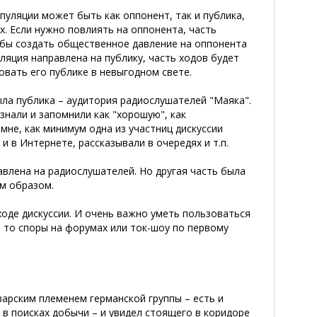
уляции может быть как оппонент, так и публика,
х. Если нужно повлиять на оппонента, часть
обы создать общественное давление на оппонента
ляция направлена на публику, часть ходов будет
вать его публике в невыгодном свете.
ла публика – аудитория радиослушателей "Маяка".
знали и запомнили как "хорошую", как
мне, как минимум одна из участниц дискуссии
 и в Интернете, рассказывали в очередях и т.п.
влена на радиослушателей. Но другая часть была
им образом.
оде дискуссии. И очень важно уметь пользоваться
ь то споры на форумах или ток-шоу по первому
арским племенем германской группы – есть и
 в поисках добычи – и увидел стоящего в коридоре