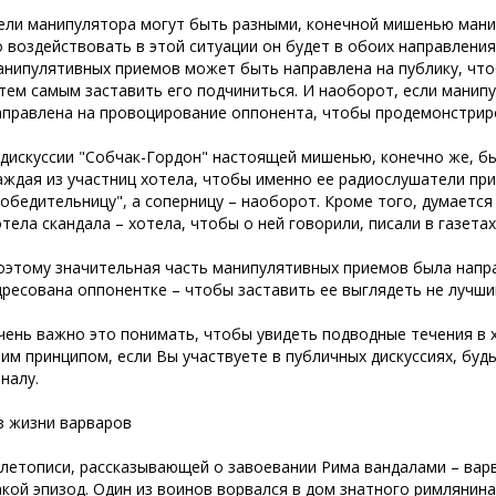
ели манипулятора могут быть разными, конечной мишенью манип
о воздействовать в этой ситуации он будет в обоих направления
анипулятивных приемов может быть направлена на публику, чт
 тем самым заставить его подчиниться. И наоборот, если манипу
аправлена на провоцирование оппонента, чтобы продемонстриро
 дискуссии "Собчак-Гордон" настоящей мишенью, конечно же, бы
аждая из участниц хотела, чтобы именно ее радиослушатели при
победительницу", а соперницу – наоборот. Кроме того, думается 
отела скандала – хотела, чтобы о ней говорили, писали в газетах
оэтому значительная часть манипулятивных приемов была напра
дресована оппонентке – чтобы заставить ее выглядеть не лучш
чень важно это понимать, чтобы увидеть подводные течения в х
тим принципом, если Вы участвуете в публичных дискуссиях, буд
аналу.
з жизни варваров
 летописи, рассказывающей о завоевании Рима вандалами – варв
акой эпизод. Один из воинов ворвался в дом знатного римлянина