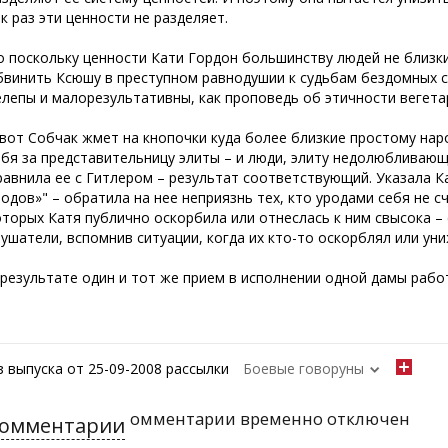
ак раз эти ценности не разделяет.
о поскольку ценности Кати Гордон большинству людей не близки
бвинить Ксюшу в преступном равнодушии к судьбам бездомных с
елепы и малорезультативны, как проповедь об этичности вегета
 вот Собчак жмет на кнопочки куда более близкие простому нар
ебя за представительницу элиты – и люди, элиту недолюбливающ
равнила ее с Гитлером – результат соответствующий. Указала Кат
родов»" – обратила на нее неприязнь тех, кто уродами себя не 
оторых Катя публично оскорбила или отнеслась к ним свысока –
лушатели, вспомнив ситуации, когда их кто-то оскорблял или уни
 результате один и тот же прием в исполнении одной дамы работа
з выпуска от 25-09-2008 рассылки
Боевые говоруны
омментарии временно отключен
омментарии