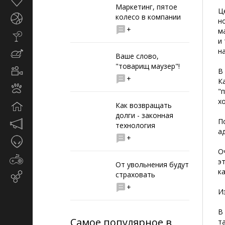
Здоровье
Маркетинг, пятое
Ц
колесо в компании
Спорт
н
+
м
Стиль
и
жизни
н
Кулинария
Ваше слово,
"товарищ маузер"!
Кино
В
+
и
К
Животные
TV
"
х
Как возвращать
Дом
долги - законная
П
Маркетинг
технология
а
и
+
Таинственное
реклама
О
Игры
э
От увольнения будут
к
страховать
Email-
маркетинг
+
И
В
Самое популярное в
т