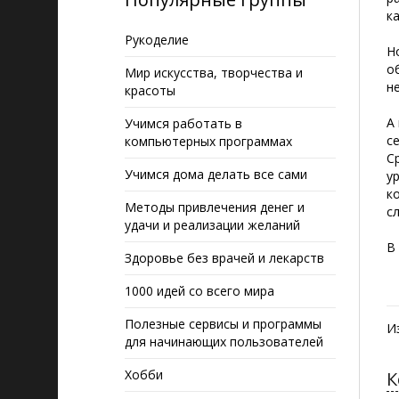
к
Рукоделие
Н
о
Мир искусства, творчества и
н
красоты
А
Учимся работать в
с
компьютерных программах
С
Учимся дома делать все сами
у
к
Методы привлечения денег и
с
удачи и реализации желаний
В
Здоровье без врачей и лекарств
1000 идей со всего мира
Полезные сервисы и программы
И
для начинающих пользователей
Хобби
К