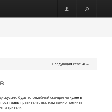
Следующая
статья
→
ов
искуссии, будь то семейный скандал на кухне в
пост главы правительства, нам важно помнить,
нт и зрители.