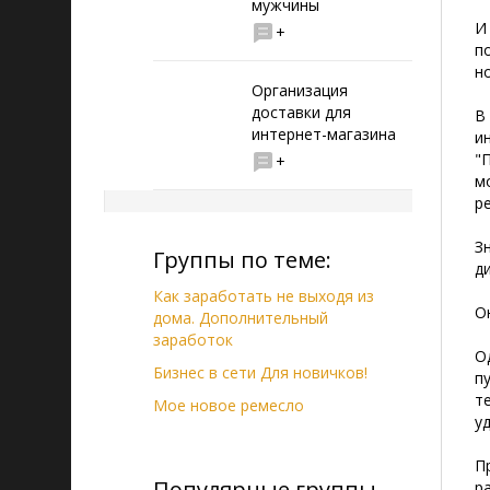
мужчины
И
+
п
н
Организация
доставки для
В
интернет-магазина
и
"
+
м
р
З
Группы по теме:
д
Как заработать не выходя из
О
дома. Дополнительный
заработок
О
Бизнес в сети Для новичков!
п
т
Мое новое ремесло
у
П
Популярные группы
р