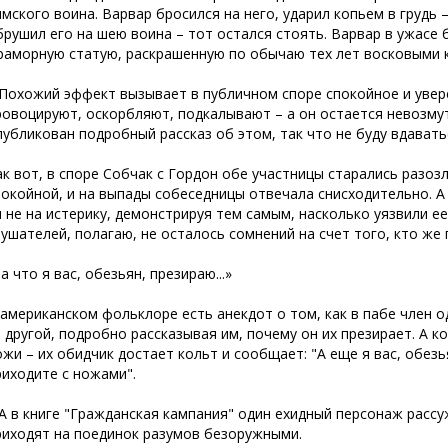
имского воина. Варвар бросился на него, ударил копьем в грудь 
брушил его на шею воина – тот остался стоять. Варвар в ужасе б
раморную статую, раскрашенную по обычаю тех лет восковыми 
 Похожий эффект вызывает в публичном споре спокойное и увер
ровоцируют, оскорбляют, подкалывают – а он остается невозму
публикован подробный рассказ об этом, так что не буду вдавать
ак вот, в споре Собчак с Гордон обе участницы старались разоз
покойной, и на выпады собеседницы отвечала снисходительно. А 
и не на истерику, демонстрируя тем самым, насколько уязвили ее
лушателей, полагаю, не осталось сомнений на счет того, кто же 
а что я вас, обезьян, презираю...»
 американском фольклоре есть анекдот о том, как в пабе член 
з другой, подробно рассказывая им, почему он их презирает. А 
ожи – их обидчик достает кольт и сообщает: "А еще я вас, обезь
риходите с ножами".
 А в книге "Гражданская кампания" один ехидный персонаж расс
риходят на поединок разумов безоружными.