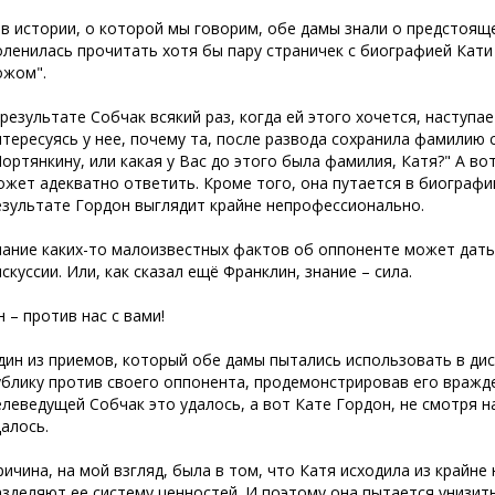
 в истории, о которой мы говорим, обе дамы знали о предстоящ
оленилась прочитать хотя бы пару страничек с биографией Кати 
ожом".
 результате Собчак всякий раз, когда ей этого хочется, наступа
нтересуясь у нее, почему та, после развода сохранила фамилию 
Портянкину, или какая у Вас до этого была фамилия, Катя?" А во
ожет адекватно ответить. Кроме того, она путается в биографии
езультате Гордон выглядит крайне непрофессионально.
нание каких-то малоизвестных фактов об оппоненте может дат
искуссии. Или, как сказал ещё Франклин, знание – сила.
н – против нас с вами!
дин из приемов, который обе дамы пытались использовать в дис
ублику против своего оппонента, продемонстрировав его вражд
елеведущей Собчак это удалось, а вот Кате Гордон, не смотря н
далось.
ричина, на мой взгляд, была в том, что Катя исходила из крайн
азделяют ее систему ценностей. И поэтому она пытается унизит