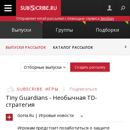
Отправляет email-рассылки с помощью сервиса
Sendsay
Выпуски
Группы
Подборки
ВЫПУСКИ РАССЫЛОК
КАТАЛОГ РАССЫЛОК
Отборные выпуски
Создать рассылку
SUBSCRIBE. ИГРЫ
|
Подписаться
Tiny Guardians - Необычная TD-
стратегия
GoHa.Ru | Игровые новости
Игрокам предстоит позаботиться о защите