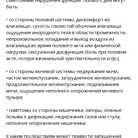
Симптомами нарушения функции тазового дна могут
быть:
• со стороны половой системы: дискомфорт во
влагалище, сухость слизистой оболочки влагалища
ощущение инородного тела в области промежности,
непроизвольное попадание и выход воздуха из
влагалища во время полового акта или физической
нагрузки; сексуальная дисфункция (боль при половом
акте, потеря вагинальной чувствительности и пр.);
• со стороны мочевой системы: недержание мочи,
частое мочеиспускание, затрудненное мочеиспускание,
продолжительное мочеиспускание, подкапывание
мочи, ощущение неполного опорожнения мочевого
пузыря;
• симптомы со стороны кишечника: запоры, ложные
позывы к дефекации, недержание газов или стула,
неполное опорожнение кишечника.
К каким последствиям может привести запущенная