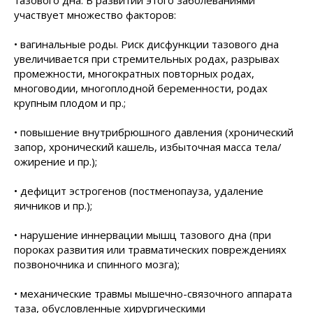
тазового дна. В развитии этого заболеваниями
участвует множество факторов:
• вагинальные роды. Риск дисфункции тазового дна
увеличивается при стремительных родах, разрывах
промежности, многократных повторных родах,
многоводии, многоплодной беременности, родах
крупным плодом и пр.;
• повышение внутрибрюшного давления (хронический
запор, хронический кашель, избыточная масса тела/
ожирение и пр.);
• дефицит эстрогенов (постменопауза, удаление
яичников и пр.);
• нарушение иннервации мышц тазового дна (при
пороках развития или травматических повреждениях
позвоночника и спинного мозга);
• механические травмы мышечно-связочного аппарата
таза, обусловленные хирургическими