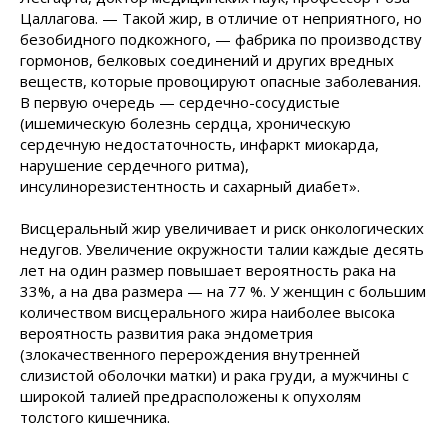
Цаллагова. — Такой жир, в отличие от неприятного, но
безобидного подкожного, — фабрика по производству
гормонов, белковых соединений и других вредных
веществ, которые провоцируют опасные заболевания.
В первую очередь — сердечно-сосудистые
(ишемическую болезнь сердца, хроническую
сердечную недостаточность, инфаркт миокарда,
нарушение сердечного ритма),
инсулинорезистентность и сахарный диабет».
Висцеральный жир увеличивает и риск онкологических
недугов. Увеличение окружности талии каждые десять
лет на один размер повышает вероятность рака на
33%, а на два размера — на 77 %. У женщин с большим
количеством висцерального жира наиболее высока
вероятность развития рака эндометрия
(злокачественного перерождения внутренней
слизистой оболочки матки) и рака груди, а мужчины с
широкой талией предрасположены к опухолям
толстого кишечника.