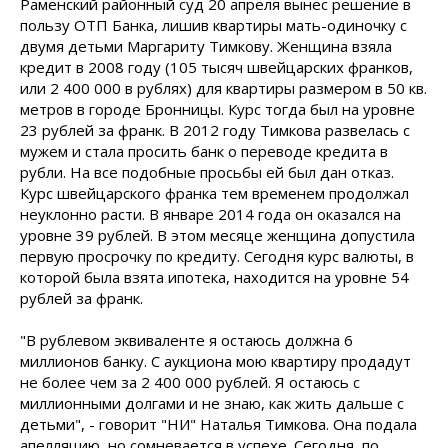
Раменский районный суд 20 апреля вынес решение в
пользу ОТП Банка, лишив квартиры мать-одиночку с
двумя детьми Маргариту Тимкову. Женщина взяла
кредит в 2008 году (105 тысяч швейцарских франков,
или 2 400 000 в рублях) для квартиры размером в 50 кв.
метров в городе Бронницы. Курс тогда был на уровне
23 рублей за франк. В 2012 году Тимкова развелась с
мужем и стала просить банк о переводе кредита в
рубли. На все подобные просьбы ей был дан отказ.
Курс швейцарского франка тем временем продолжал
неуклонно расти. В январе 2014 года он оказался на
уровне 39 рублей. В этом месяце женщина допустила
первую просрочку по кредиту. Сегодня курс валюты, в
которой была взята ипотека, находится на уровне 54
рублей за франк.
"В рублевом эквиваленте я остаюсь должна 6
миллионов банку. С аукциона мою квартиру продадут
не более чем за 2 400 000 рублей. Я остаюсь с
миллионными долгами и не знаю, как жить дальше с
детьми", - говорит "НИ" Наталья Тимкова. Она подала
апелляцию, но сомневается в успехе. Сегодня, по