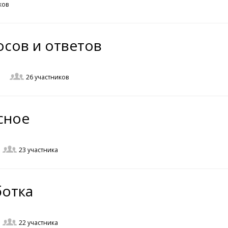
ков
сов и ответов
26
участников
сное
23
участника
отка
22
участника