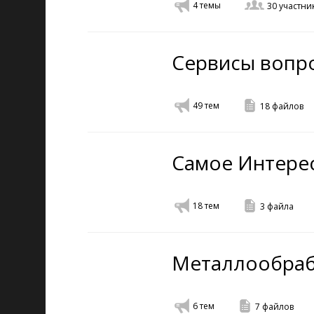
4
темы
30
участни
Сервисы вопро
49
тем
18
файлов
Самое Интере
18
тем
3
файла
Металлообраб
6
тем
7
файлов