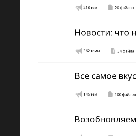
218
тем
20
файлов
Новости: что 
362
темы
34
файла
Все самое вкус
146
тем
100
файлов
Возобновляем