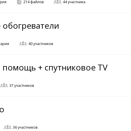
рия
214
файлов
44
участника
 обогреватели
тария
40
участников
 помощь + спутниковое TV
37
участников
o
36
участников