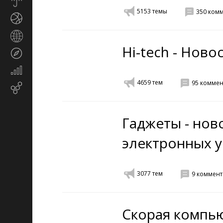
Прогноз
погоды
5153
темы
350
комм
Спорт
Страны
и
Hi-tech - Нов
Туризм
регионы
Экономика
и
4659
тем
95
коммен
Email-
финансы
маркетинг
Гаджеты - нов
электронных у
3077
тем
9
коммент
Скорая компь