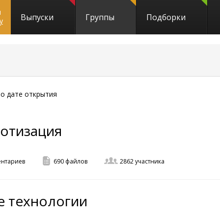
и
Выпуски
Группы
Подборки
y
о дате открытия
ботизация
нтариев
690
файлов
2862
участника
е технологии