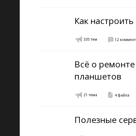
Как настроить
335
тем
12
коммент
Всё о ремонте
планшетов
21
тема
4
файла
Полезные серв