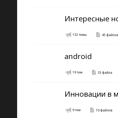
Интересные н
132
темы
45
файло
android
19
тем
33
файла
Инновации в 
9
тем
10
файлов