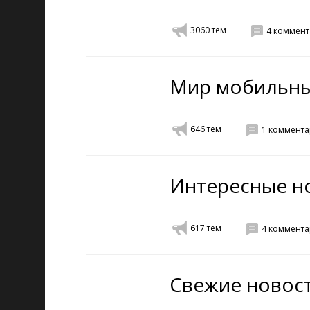
3060
тем
4
коммент
Мир мобильны
646
тем
1
коммента
Интересные но
617
тем
4
коммента
Свежие новост