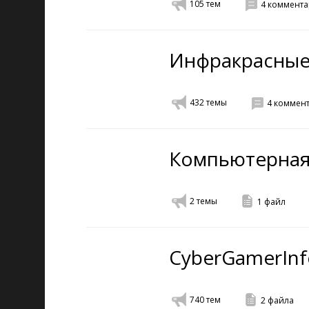
105
тем
4
коммента
Инфракрасные
432
темы
4
коммен
Компьютерная
2
темы
1
файл
CyberGamerInf
740
тем
2
файла