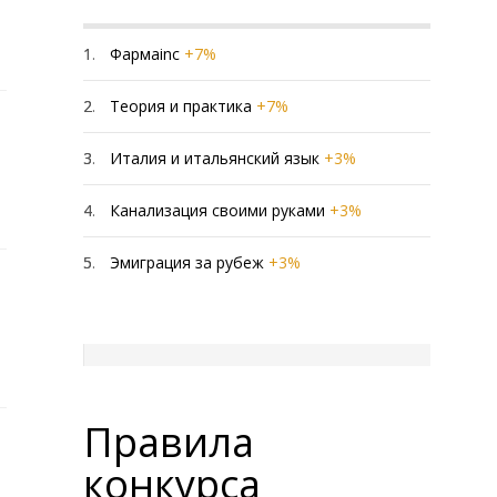
1.
1
Фармаinc
+7%
2.
2
Теория и практика
+7%
3.
3
Италия и итальянский язык
+3%
4.
4
Канализация своими руками
+3%
5.
5
Эмиграция за рубеж
+3%
Правила
конкурса