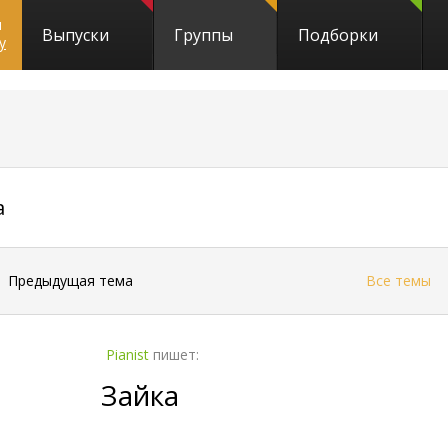
и
Выпуски
Группы
Подборки
y
7363
а
←
Предыдущая тема
Все темы
Pianist
пишет:
Зайка