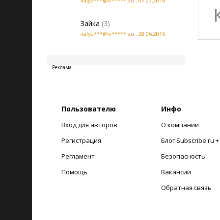
valya***@o*****.au
,
07.07.2016
Зайка
(3)
valya***@o*****.au
,
28.06.2016
20260806220135
Реклама
Пользователю
Инфо
Вход для авторов
О компании
Регистрация
Блог Subscribe.ru 
Регламент
Безопасность
Помощь
Вакансии
Обратная связь