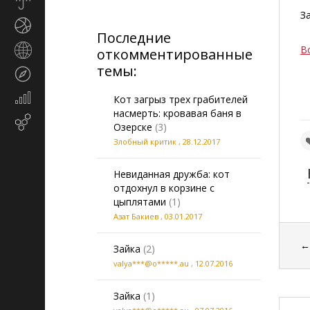
Прогноз
погоды
З
Спорт
Последние
Страны
В
откомментированные
и
темы:
Туризм
регионы
Экономика
Кот загрыз трех грабителей
и
насмерть: кровавая баня в
Email-
финансы
Озерске
(3)
маркетинг
Злобный критик
,
28.12.2017
Невиданная дружба: кот
отдохнул в корзине с
цыплятами
(1)
Азат Бакиев
,
03.01.2017
Зайка
(2)
valya***@o*****.au
,
12.07.2016
Зайка
(1)