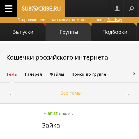
Отправляет email-рассылки с помощью сервиса
Sendsay
Выпуски
Группы
Подборки
7363
Кошечки российского интернета
Темы
Галерея
Файлы
Поиск по группе
Все темы
←
→
Pianist
пишет:
Зайка