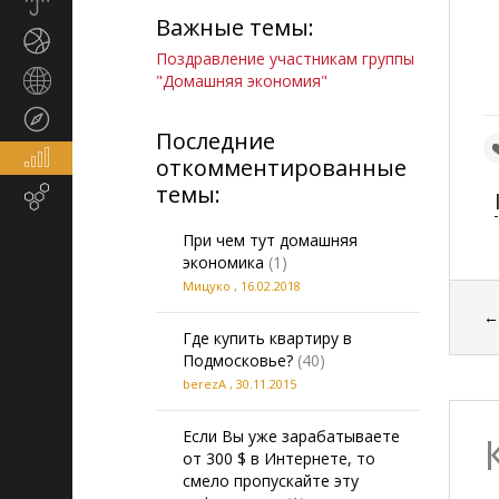
Прогноз
Важные темы:
погоды
Спорт
Поздравление участникам группы
Страны
"Домашняя экономия"
и
Туризм
регионы
Последние
Экономика
откомментированные
и
темы:
Email-
финансы
маркетинг
При чем тут домашняя
экономика
(1)
Мицуко
,
16.02.2018
Где купить квартиру в
Подмосковье?
(40)
berezA
,
30.11.2015
Если Вы уже зарабатываете
от 300 $ в Интернете, то
смело пропускайте эту