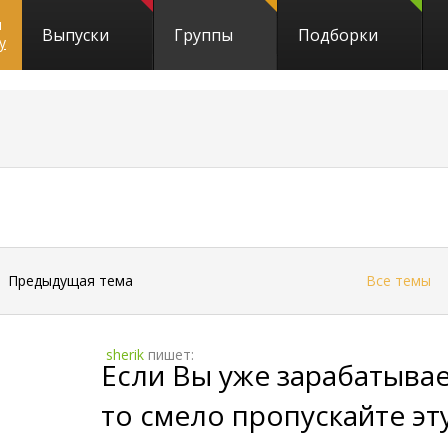
и
Выпуски
Группы
Подборки
y
←
Предыдущая тема
Все темы
sherik
пишет:
Если Вы уже зарабатывае
то смело пропускайте э