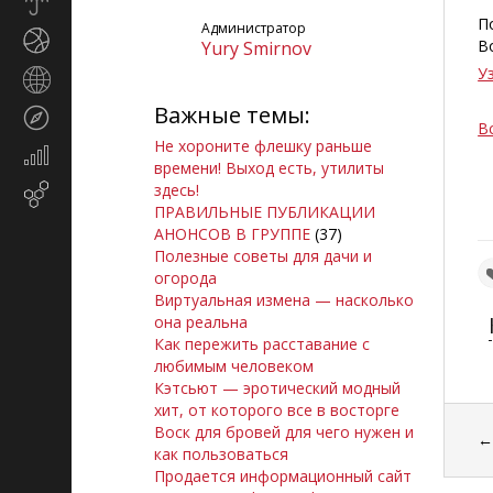
Прогноз
погоды
П
Администратор
Спорт
В
Yury Smirnov
У
Страны
и
Важные темы:
Туризм
регионы
В
Не хороните флешку раньше
Экономика
времени! Выход есть, утилиты
и
здесь!
Email-
финансы
ПРАВИЛЬНЫЕ ПУБЛИКАЦИИ
маркетинг
АНОНСОВ В ГРУППЕ
(37)
Полезные советы для дачи и
огорода
Виртуальная измена — насколько
она реальна
Как пережить расставание с
любимым человеком
Кэтсьют — эротический модный
хит, от которого все в восторге
Воск для бровей для чего нужен и
как пользоваться
Продается информационный сайт