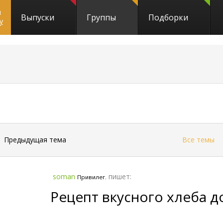
и
Выпуски
Группы
Подборки
y
2868
←
Предыдущая тема
Все темы
soman
пишет:
Привилег.
Рецепт вкусного хлеба д