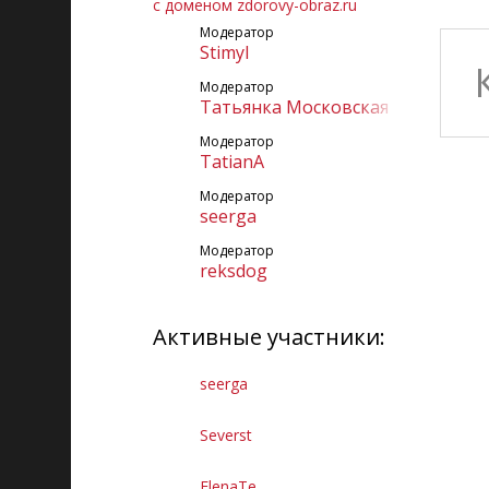
с доменом zdorovy-obraz.ru
Модератор
Stimyl
Модератор
Татьянка Московская
Модератор
TatianA
Модератор
seerga
Модератор
reksdog
Активные участники:
seerga
Severst
ElenaTe