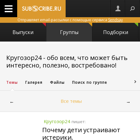
Отправляет email-рассылки с помощью сервиса
Sendsay
Выпуски
Группы
Подборки
Кругозор24 - обо всем, что может быть
24765
интересно, полезно, востребовано!
Темы
Галерея
Файлы
Поиск по группе
Все темы
←
→
Кругозор24
пишет:
Почему дети устраивают
истерики.