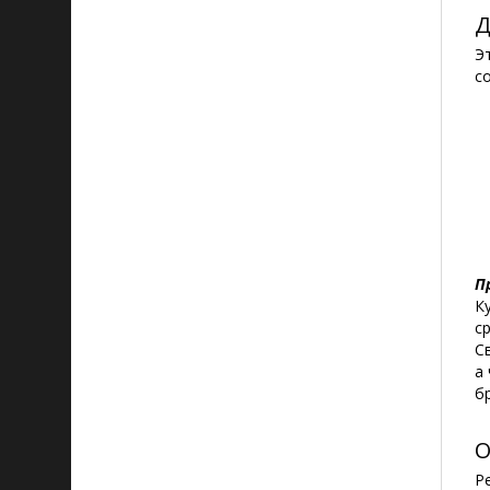
Д
Э
с
П
К
с
С
а
б
О
Р