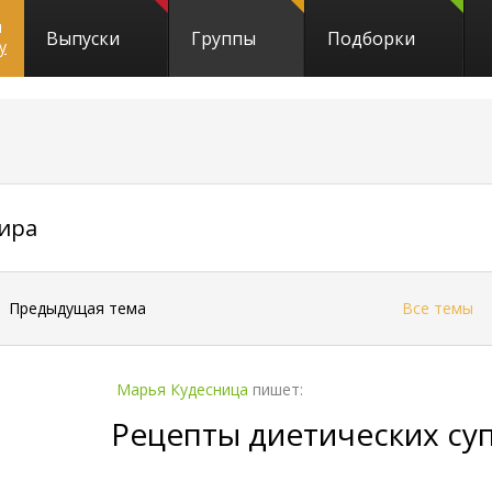
и
Выпуски
Группы
Подборки
y
2314
мира
←
Предыдущая тема
Все темы
Марья Кудесница
пишет:
Рецепты диетических су