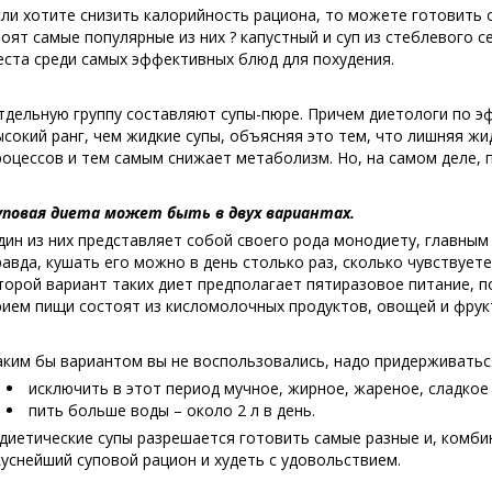
сли хотите снизить калорийность рациона, то можете готовить 
тоят самые популярные из них ? капустный и суп из стеблевого
еста среди самых эффективных блюд для похудения.
тдельную группу составляют супы-пюре. Причем диетологи по э
ысокий ранг, чем жидкие супы, объясняя это тем, что лишняя 
роцессов и тем самым снижает метаболизм. Но, на самом деле, по
уповая диета может быть в двух вариантах.
дин из них представляет собой своего рода монодиету, главным
равда, кушать его можно в день столько раз, сколько чувствуете
торой вариант таких диет предполагает пятиразовое питание, п
рием пищи состоят из кисломолочных продуктов, овощей и фрукт
аким бы вариантом вы не воспользовались, надо придерживатьс
исключить в этот период мучное, жирное, жареное, сладкое 
пить больше воды – около 2 л в день.
 диетические супы разрешается готовить самые разные и, комб
куснейший суповой рацион и худеть с удовольствием.