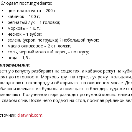
облюдает пост.
Ingredients:
цветная капуста – 200 г;
кабачок – 100 г;
репчатый лук – 1 головка;
морковь – 1 шт.;
чеснок – 1 зубок;
зелень (укроп, петрушка) ? небольшой пучок;
масло оливковое – 2 ст. ложки;
соль, черный молотый перец – по вкусу;
вода – 1,5 л
риготовление
:
ветную капусту разбирают на соцветия, а кабачок режут на куб
арят до готовности. Морковь трут на терке, лук режут кольцами
ыкладывают в сковороду и обжаривают на оливковом масле. Доли
абачок извлекают из бульона и помещают в блендер, туда же о
змельчают. Полученное пюре разводят до нужной консистенции
а слабом огне. После чего подают на стол, посыпав рубленой зе
сточник:
dietwink.com
.