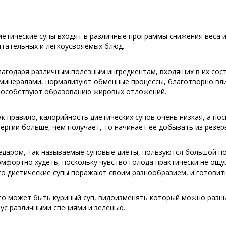
иетические супы входят в различные программы снижения веса и 
итательных и легкоусвояемых блюд.
лагодаря различным полезным ингредиентам, входящих в их со
 минералами, нормализуют обменные процессы, благотворно вл
пособствуют образованию жировых отложений.
ак правило, калорийность диетических супов очень низкая, а по
нергии больше, чем получает, то начинает её добывать из резер
едаром, так называемые суповые диеты, пользуются большой по
омфортно худеть, поскольку чувство голода практически не ощущ
то диетические супы поражают своим разнообразием, и готовить
то может быть куриный суп, видоизменять который можно разн
кус различными специями и зеленью.