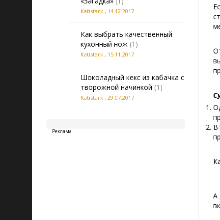
«Загадка»
(1)
Е
Katistark
,
14.12.2017
с
м
Как выбрать качественный
кухонный нож
(1)
О
Katistark
,
15.11.2017
в
п
Шоколадный кекс из кабачка с
творожной начинкой
(1)
С
Katistark
,
29.07.2017
О
20260808055305
п
В
Реклама
п
К
А
в