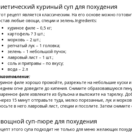
иетический куриный суп для похудения
тот рецепт является классическим. На его основе можно готовит
остав любые овощи, специи и зелень.
Ingredients:
куриное филе – 0,5 кг;
картофель ? 3 шт.;
морковь – 2 шт.;
репчатый лук – 1 головка;
зелень – 1 небольшой пучок;
лавровый лист – 1 шт.;
соль и приправы – по вкусу;
вода – 2 л
риготовление:
уриное филе хорошо промойте, разрежьте на небольшие куски и
реднем огне доведите до кипения. Снимите образовавшуюся пену,
варенное филе извлеките из бульона и выложите на тарелку. До
 через 15 минут отправьте туда, мелко порезанные, лук и морков
росьте в него лавровый лист, специи и посолите. Затем снимите
вощной суп-пюре для похудения
ецепт этого супа подходит не только для меню желающих похудет