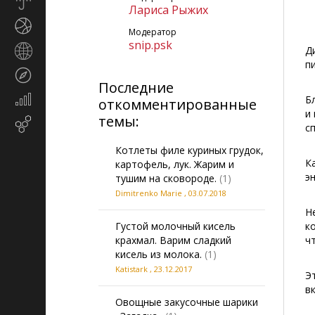
Прогноз
Лариса Рыжих
погоды
Спорт
Модератор
snip.psk
Страны
Д
и
п
Туризм
регионы
Последние
Экономика
Б
откомментированные
и
и
темы:
Email-
финансы
с
маркетинг
Котлеты филе куриных грудок,
К
картофель, лук. Жарим и
э
тушим на сковороде.
(1)
Dimitrenko Marie
,
03.07.2018
Н
Густой молочный кисель
к
крахмал. Варим сладкий
ч
кисель из молока.
(1)
Katistark
,
23.12.2017
Э
в
Овощные закусочные шарики