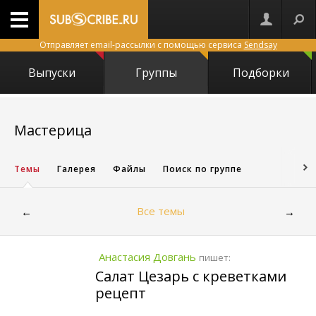
Отправляет email-рассылки с помощью сервиса
Sendsay
Выпуски
Группы
Подборки
9490
Мастерица
Темы
Галерея
Файлы
Поиск по группе
Все темы
←
→
Анастасия Довгань
пишет:
Салат Цезарь с креветками
рецепт