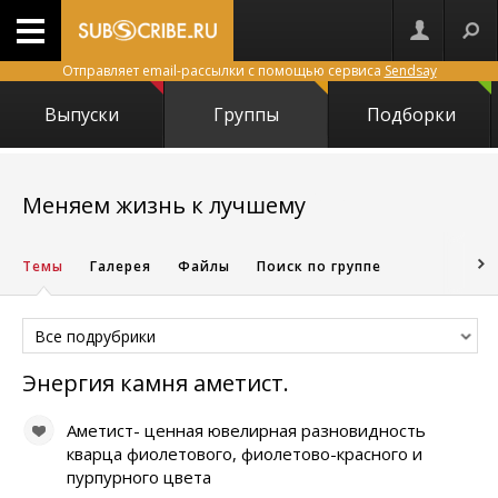
Отправляет email-рассылки с помощью сервиса
Sendsay
Выпуски
Группы
Подборки
16986
Меняем жизнь к лучшему
Темы
Галерея
Файлы
Поиск по группе
Все подрубрики
Энергия камня аметист.
Аметист- ценная ювелирная разновидность
кварца фиолетового, фиолетово-красного и
пурпурного цвета