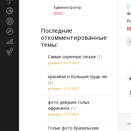
Прогноз
погоды
Администратор
Спорт
zozi
Ф
Страны
Р
и
h
Последние
Туризм
регионы
откомментированные
Экономика
темы:
и
Email-
финансы
Самые охуенные сиськи
(1)
маркетинг
potaskal
,
11.11.2021
красивая и большая грудь ню
(2)
potaskal
,
11.11.2021
фото девушек голых
африканок
(1)
potaskal
,
11.11.2021
Голые фото бразильские