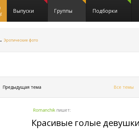
и
Выпуски
Группы
Подборки
y
→
Эротические фото
←
Предыдущая тема
Все темы
Romanchik
пишет:
Красивые голые девушк