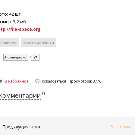
ото: 42 шт.
азмер: 5,2 мб
ttp://file-space.org
#Галереи
#Фото девушки
Это интересно
+7
В избранное
Пожаловаться
Просмотров: 3776
0
Комментарии
←
Предыдущая тема
Все темы