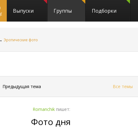
и
Выпуски
Группы
Подборки
y
→
Эротические фото
←
Предыдущая тема
Все темы
Romanchik
пишет:
Фото дня