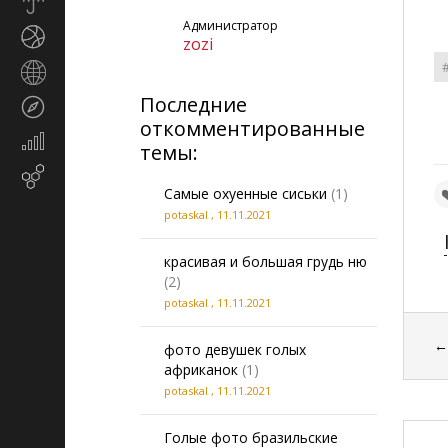
Прогноз
погоды
Администратор
Спорт
zozi
Страны
и
Последние
Туризм
регионы
откомментированные
Экономика
темы:
и
Email-
финансы
Самые охуенные сиськи
(1)
маркетинг
potaskal
,
11.11.2021
красивая и большая грудь ню
(2)
potaskal
,
11.11.2021
фото девушек голых
африканок
(1)
potaskal
,
11.11.2021
Голые фото бразильские