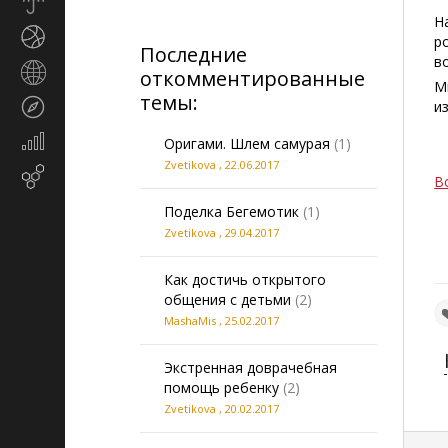
Прогноз
погоды
Н
Спорт
р
Последние
в
Страны
откомментированные
М
и
темы:
Туризм
и
регионы
Экономика
Оригами. Шлем самурая
(1)
и
Zvetikova
,
22.06.2017
Email-
финансы
В
маркетинг
Поделка Бегемотик
(1)
Zvetikova
,
29.04.2017
Как достичь открытого
общения с детьми
(2)
MashaMis
,
25.02.2017
Экстренная доврачебная
помощь ребенку
(2)
Zvetikova
,
20.02.2017