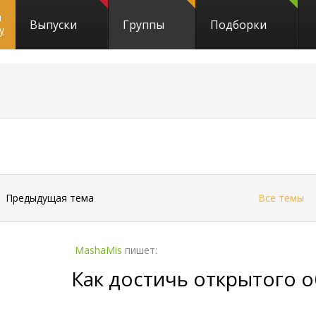
и
Выпуски
Группы
Подборки
y
←
Предыдущая тема
Все темы
MashaMis
пишет:
Как достичь открытого 