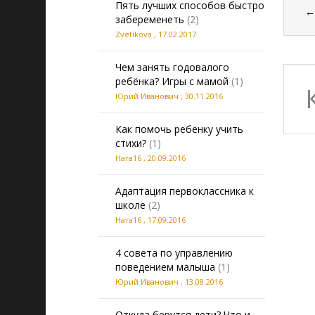
Пять лучших способов быстро
забеременеть
(2)
Zvetikova
,
17.02.2017
Чем занять годовалого
ребёнка? Игры с мамой
(1)
Юрий Иванович
,
30.11.2016
Как помочь ребенку учить
стихи?
(1)
Ната16
,
20.09.2016
Адаптация первоклассника к
школе
(2)
Ната16
,
17.09.2016
4 совета по управлению
поведением малыша
(1)
Юрий Иванович
,
13.08.2016
Откуда берутся дети? Что и